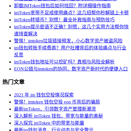
卸载IMToken钱包后如何找回？附详细操作指南
imToken宽带不足成使用痛点？这几招帮你秒解链上卡顿
imToken转错币？别慌！最全补救指南与预防技巧
imToken提示密语不正确？别慌，这几个实用方法帮你快
速排查解决
警惕！imtoken垃圾链接频发，小心数字资产被盗风险
im钱包转账手续费高？用户吐槽背后的体验痛点与行业
反思
imToken钱包地址可以挖矿吗？真相与风险全解析
EON公链与imtoken的协同，数字资产新时代的便捷入口
热门文章
2021 年 im 钱包空投情况探索
警惕！imtoken 钱包空投 eon 币背后的骗局
最新imToken，引领数字资产管理新潮流
深入解析 imToken 钱包，带宽与能量的奥秘
深入探究 imToken 中的带宽与能量
最新im钱包消息，行业动态与安全警示