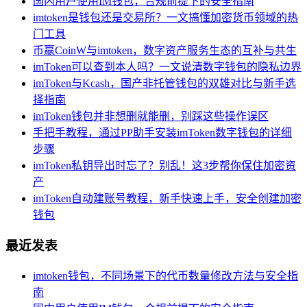
国内用户使用IM钱包，合规前提下的安全指南
imtoken是钱包还是交易所？一文搞懂加密货币领域的热
门工具
币赢CoinW与imtoken，数字资产服务生态的互补与共生
imToken可以查到本人吗？一文说清数字钱包的隐私边界
imToken与Kcash，国产非托管钱包的双雄对比与新手选
择指南
imToken钱包并非想删就能删，别踩这些操作误区
手把手教程，通过PP助手安装imToken数字钱包的详细
步骤
imToken私钥导出时忘了？别乱！这3步帮你保住加密资
产
imToken自动建账号教程，新手快速上手，安全创建加密
钱包
最近发表
imtoken钱包，不同场景下的代币数量修改方法与安全指
南