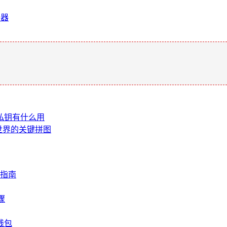
利器
。
钱包私钥有什么用
，加密世界的关键拼图
择指南
骤
钱包