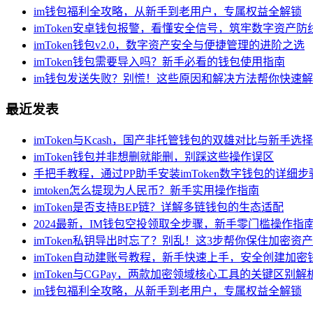
im钱包福利全攻略，从新手到老用户，专属权益全解锁
imToken安卓钱包报警，看懂安全信号，筑牢数字资产防
imToken钱包v2.0，数字资产安全与便捷管理的进阶之选
imToken钱包需要导入吗？新手必看的钱包使用指南
im钱包发送失败？别慌！这些原因和解决方法帮你快速
最近发表
imToken与Kcash，国产非托管钱包的双雄对比与新手选
imToken钱包并非想删就能删，别踩这些操作误区
手把手教程，通过PP助手安装imToken数字钱包的详细步
imtoken怎么提现为人民币？新手实用操作指南
imToken是否支持BEP链？详解多链钱包的生态适配
2024最新，IM钱包空投领取全步骤，新手零门槛操作指
imToken私钥导出时忘了？别乱！这3步帮你保住加密资产
imToken自动建账号教程，新手快速上手，安全创建加密
imToken与CGPay，两款加密领域核心工具的关键区别解
im钱包福利全攻略，从新手到老用户，专属权益全解锁