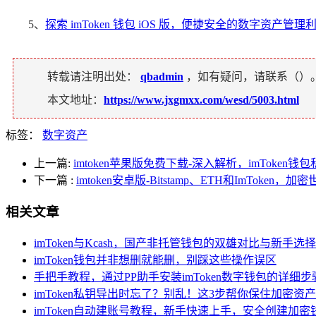
5、
探索 imToken 钱包 iOS 版，便捷安全的数字资产管理
转载请注明出处：
qbadmin
，如有疑问，请联系（
）
本文地址：
https://www.jxgmxx.com/wesd/5003.html
标签：
数字资产
上一篇:
imtoken苹果版免费下载-深入解析，imToken
下一篇
:
imtoken安卓版-Bitstamp、ETH和ImToken
相关文章
imToken与Kcash，国产非托管钱包的双雄对比与新手选
imToken钱包并非想删就能删，别踩这些操作误区
手把手教程，通过PP助手安装imToken数字钱包的详细步
imToken私钥导出时忘了？别乱！这3步帮你保住加密资产
imToken自动建账号教程，新手快速上手，安全创建加密