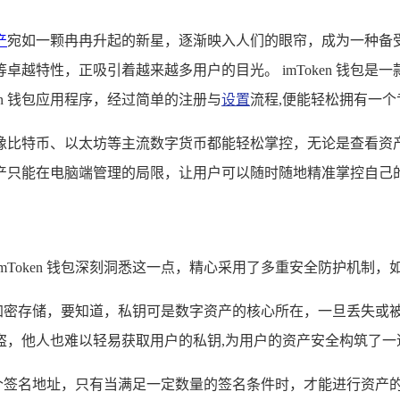
产
宛如一颗冉冉升起的新星，逐渐映入人们的眼帘，成为一种备受瞩目
越特性，正吸引着越来越多用户的目光。 imToken 钱包
en 钱包应用程序，经过简单的注册与
设置
流程,便能轻松拥有一
资产，像比特币、以太坊等主流数字货币都能轻松掌控，无论是查
产只能在电脑端管理的局限，让用户可以随时随地精准掌控自己的
Token 钱包深刻洞悉这一点，精心采用了多重安全防护机制，
行加密存储，要知道，私钥可是数字资产的核心所在，一旦丢失或被盗
盗，他人也难以轻易获取用户的私钥,为用户的资产安全构筑了一
设置多个签名地址，只有当满足一定数量的签名条件时，才能进行资