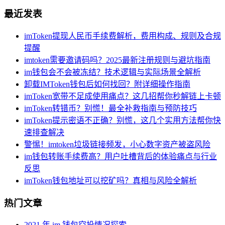
最近发表
imToken提现人民币手续费解析，费用构成、规则及合规
提醒
imtoken需要邀请码吗？2025最新注册规则与避坑指南
im钱包会不会被冻结？技术逻辑与实际场景全解析
卸载IMToken钱包后如何找回？附详细操作指南
imToken宽带不足成使用痛点？这几招帮你秒解链上卡顿
imToken转错币？别慌！最全补救指南与预防技巧
imToken提示密语不正确？别慌，这几个实用方法帮你快
速排查解决
警惕！imtoken垃圾链接频发，小心数字资产被盗风险
im钱包转账手续费高？用户吐槽背后的体验痛点与行业
反思
imToken钱包地址可以挖矿吗？真相与风险全解析
热门文章
2021 年 im 钱包空投情况探索