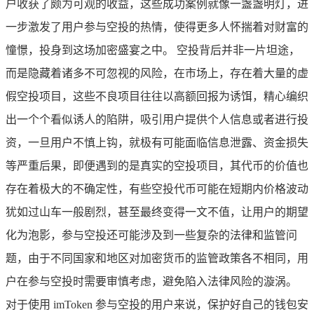
户收获了颇为可观的收益，这些成功案例就像一盏盏明灯，进
一步激发了用户参与空投的热情，使得更多人怀揣着对财富的
憧憬，投身到这场加密盛宴之中。 空投背后并非一片坦途，
而是隐藏着诸多不可忽视的风险，在市场上，存在着大量的虚
假空投项目，这些不良项目往往以高额回报为诱饵，精心编织
出一个个看似诱人的陷阱，吸引用户提供个人信息或者进行投
资，一旦用户不慎上钩，就极有可能面临信息泄露、资金损失
等严重后果，即便遇到的是真实的空投项目，其代币的价值也
存在着极大的不确定性，有些空投代币可能在短期内价格波动
犹如过山车一般剧烈，甚至最终变得一文不值，让用户的期望
化为泡影，参与空投还可能涉及到一些复杂的法律和监管问
题，由于不同国家和地区对加密货币的监管政策各不相同，用
户在参与空投时需要审慎考虑，避免陷入法律风险的漩涡。
对于使用 imToken 参与空投的用户来说，保护好自己的钱包安