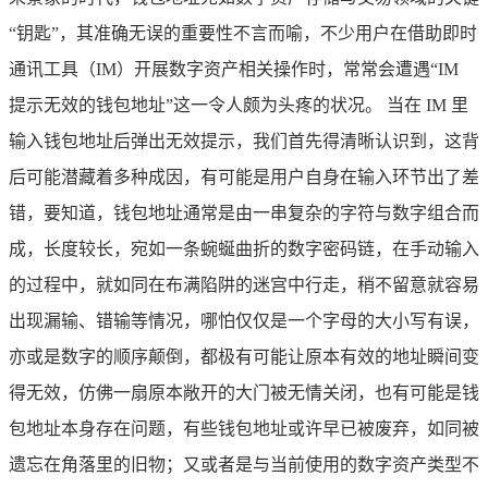
“钥匙”，其准确无误的重要性不言而喻，不少用户在借助即时
通讯工具（IM）开展数字资产相关操作时，常常会遭遇“IM
提示无效的钱包地址”这一令人颇为头疼的状况。 当在 IM 里
输入钱包地址后弹出无效提示，我们首先得清晰认识到，这背
后可能潜藏着多种成因，有可能是用户自身在输入环节出了差
错，要知道，钱包地址通常是由一串复杂的字符与数字组合而
成，长度较长，宛如一条蜿蜒曲折的数字密码链，在手动输入
的过程中，就如同在布满陷阱的迷宫中行走，稍不留意就容易
出现漏输、错输等情况，哪怕仅仅是一个字母的大小写有误，
亦或是数字的顺序颠倒，都极有可能让原本有效的地址瞬间变
得无效，仿佛一扇原本敞开的大门被无情关闭，也有可能是钱
包地址本身存在问题，有些钱包地址或许早已被废弃，如同被
遗忘在角落里的旧物；又或者是与当前使用的数字资产类型不