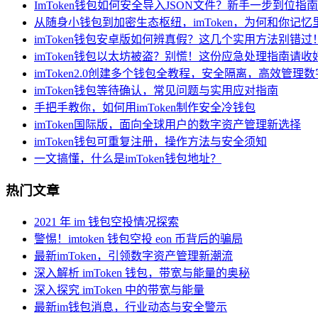
ImToken钱包如何安全导入JSON文件？新手一步到位指南
从随身小钱包到加密生态枢纽，imToken，为何和你记
imToken钱包安卓版如何辨真假？这几个实用方法别错过
imToken钱包以太坊被盗？别慌！这份应急处理指南请收
imToken2.0创建多个钱包全教程，安全隔离，高效管理
imToken钱包等待确认，常见问题与实用应对指南
手把手教你，如何用imToken制作安全冷钱包
imToken国际版，面向全球用户的数字资产管理新选择
imToken钱包可重复注册，操作方法与安全须知
一文搞懂，什么是imToken钱包地址？
热门文章
2021 年 im 钱包空投情况探索
警惕！imtoken 钱包空投 eon 币背后的骗局
最新imToken，引领数字资产管理新潮流
深入解析 imToken 钱包，带宽与能量的奥秘
深入探究 imToken 中的带宽与能量
最新im钱包消息，行业动态与安全警示