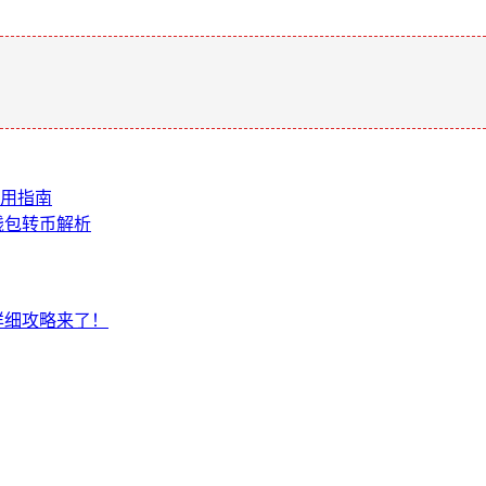
。
及使用指南
n 钱包转币解析
？详细攻略来了！