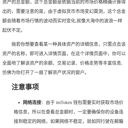
资产的总金额，这个总金额是依据当前的市场价格精确计算得
出的，需要注意的是，由于虚拟货币市场变幻莫测，这个总金
额会随着市场行情的波动而实时变化,就像大海中的波浪一样
起伏不定。
倘若你想要查看某一种具体资产的详细信息，只需点击该
资产的名称，即可进入详情页面，在这个详情页面中，你可以
全面地了解该资产的余额、交易记录、价格走势等丰富信息,
仿佛为你打开了一扇了解资产状况的窗户。
注意事项
网络连接
：由于 imToken 钱包需要实时获取市场价
格信息，所以在查看总金额时，一定要确保你的设备连
接到稳定的网络，如果网络不稳定，就如同行驶在颠簸