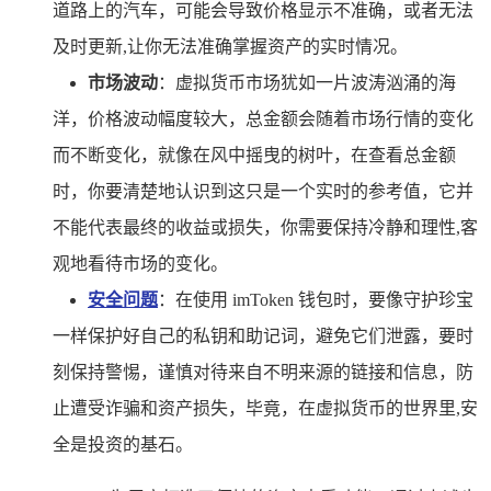
道路上的汽车，可能会导致价格显示不准确，或者无法
及时更新,让你无法准确掌握资产的实时情况。
市场波动
：虚拟货币市场犹如一片波涛汹涌的海
洋，价格波动幅度较大，总金额会随着市场行情的变化
而不断变化，就像在风中摇曳的树叶，在查看总金额
时，你要清楚地认识到这只是一个实时的参考值，它并
不能代表最终的收益或损失，你需要保持冷静和理性,客
观地看待市场的变化。
安全问题
：在使用 imToken 钱包时，要像守护珍宝
一样保护好自己的私钥和助记词，避免它们泄露，要时
刻保持警惕，谨慎对待来自不明来源的链接和信息，防
止遭受诈骗和资产损失，毕竟，在虚拟货币的世界里,安
全是投资的基石。