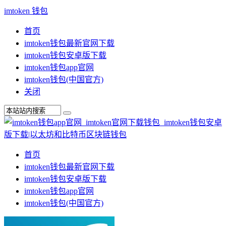
imtoken 钱包
首页
imtoken钱包最新官网下载
imtoken钱包安卓版下载
imtoken钱包app官网
imtoken钱包(中国官方)
关闭
首页
imtoken钱包最新官网下载
imtoken钱包安卓版下载
imtoken钱包app官网
imtoken钱包(中国官方)