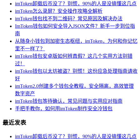
imToken卸载后币没了？别慌，90%的人是没搞懂这几点
imToken怎么录屏？安全操作攻略全解析
imToken钱包找不到二维码？常见原因及解决办法
ImToken钱包如何安全导入JSON文件？新手一步到位指
南
从随身小钱包到加密生态枢纽，imToken，为何和你记忆
里不一样了？
imToken钱包安卓版如何辨真假？这几个实用方法别错
过！
imToken钱包以太坊被盗？别慌！这份应急处理指南请收
好
imToken2.0创建多个钱包全教程，安全隔离，高效管理
数字资产
imToken钱包等待确认，常见问题与实用应对指南
手把手教你，如何用imToken制作安全冷钱包
最近发表
imToken卸载后币没了？别慌，90%的人是没搞懂这几点