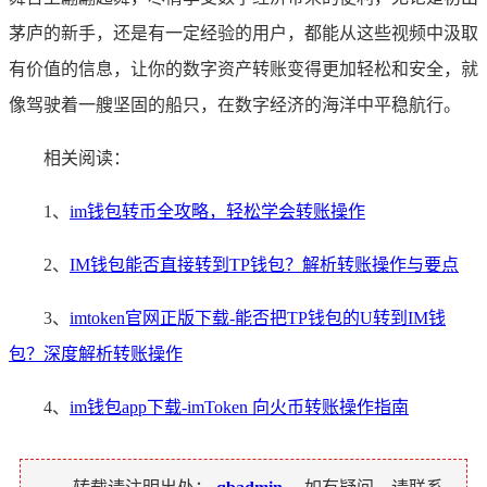
茅庐的新手，还是有一定经验的用户，都能从这些视频中汲取
有价值的信息，让你的数字资产转账变得更加轻松和安全，就
像驾驶着一艘坚固的船只，在数字经济的海洋中平稳航行。
相关阅读：
1、
im钱包转币全攻略，轻松学会转账操作
2、
IM钱包能否直接转到TP钱包？解析转账操作与要点
3、
imtoken官网正版下载-能否把TP钱包的U转到IM钱
包？深度解析转账操作
4、
im钱包app下载-imToken 向火币转账操作指南