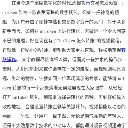
在当今这个高度数字化的时代,虚拟货
币
交易愈发频繁，i
mToken 作为一款备受青睐的数字钱包，宛如一把神奇的钥
匙，为用户开启了便捷存储和交易数字资产的大门，对于众多
新手而言，如何在 imToken 上进行转账，无疑是一个令人困惑
不已的难题，好在现在有了“imToken 怎么转账”的视频教程，
它就像一位贴心的导师，能帮助大家更为直观、轻松地掌握
转
账操作
。 文字教程尽管详细入微，但面对一些抽象的操作步
骤时，人们理解起来或许会存在一定的难度，而视频则独具直
观、生动的特性，它就如同一位现场演示的专家，能够将 imT
oken 转账的每一个步骤清晰无误地展现在大家眼前，从轻轻
打开 imToken 钱包，到精准选择要转账的币种，再到仔细输入
收款地址、合理设置转账金额等关键环节，视频都能以动态的
画面一一呈现，让用户一目了然，无论是朝气蓬勃的年轻人，
还是不太熟悉数字技术的中老年人，都能通过观看视频迅速学