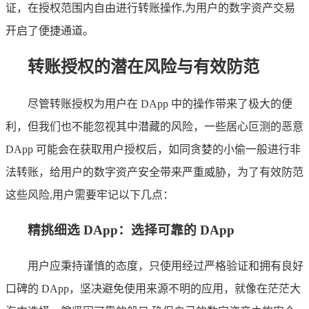
证，在授权范围内自由进行转账操作,为用户的数字资产交易
开启了便捷通道。
转账授权的潜在风险与有效防范
尽管转账授权为用户在 DApp 中的操作带来了极大的便
利，但我们也不能忽视其中潜藏的风险，一些居心叵测的恶意
DApp 可能会在获取用户授权后，如同贪婪的小偷一般进行非
法转账，给用户的数字资产安全带来严重威胁，为了有效防范
这些风险,用户需要牢记以下几点：
精挑细选 DApp：选择可靠的 DApp
用户应秉持谨慎的态度，只使用经过严格验证和拥有良好
口碑的 DApp，坚决避免使用来源不明的应用，就像在茫茫大