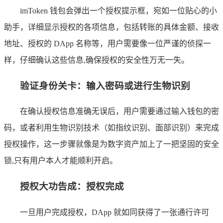
imToken 钱包会弹出一个授权提示框，宛如一位贴心的小
助手，详细显示授权的各项信息，包括转账的具体金额、接收
地址、授权的 DApp 名称等，用户需要像一位严谨的侦探一
样，仔细确认这些信息,确保授权的安全性万无一失。
验证身份关卡：输入密码或进行生物识别
在确认授权信息准确无误后，用户需要通过输入钱包的密
码，或者利用生物识别技术（如指纹识别、面部识别）来完成
授权操作，这一步骤就像是为数字资产加上了一把坚固的安全
锁,只有用户本人才能顺利开启。
授权大功告成：授权完成
一旦用户完成授权，DApp 就如同获得了一张通行许可