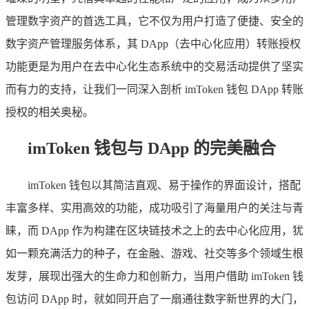
管理数字资产的首选工具，它不仅为用户打造了便捷、安全的
数字资产管理服务体系，其 DApp（去中心化应用）转账授权
功能更是为用户在去中心化生态系统中的交易活动提供了坚实
而有力的支持，让我们一同深入剖析 imToken 钱包 DApp 转账
授权的相关奥秘。
imToken 钱包与 DApp 的完美融合
imToken 钱包以其简洁直观、易于操作的界面设计，搭配
丰富多样、实用高效的功能，成功吸引了海量用户的关注与青
睐，而 DApp 作为构建在区块链技术之上的去中心化应用，犹
如一颗充满活力的种子，在金融、游戏、社交等多个领域生根
发芽，展现出强大的生命力和创新力，当用户借助 imToken 钱
包访问 DApp 时，就如同开启了一扇通往数字新世界的大门，