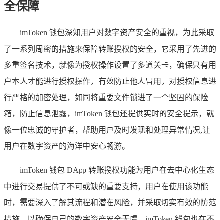
全保障
imToken 钱包深知用户对数字资产安全的重视，为此采取
了一系列周密的措施来保障转账授权的安全，它采用了先进的
多重签名技术，就像为授权操作设置了多道关卡，确保只有用
户本人才能进行授权操作，有效防止他人冒用，对授权信息进
行严格的加密处理，如同将重要文件锁进了一个坚固的保险
箱，防止信息泄露，imToken 钱包还提供实时的安全提示，就
像一位忠诚的守护者，帮助用户及时发现和处理异常情况,让
用户在数字资产的海洋中安心畅游。
imToken 钱包 DApp 转账授权功能为用户在去中心化生态
中进行交易提供了不可或缺的重要支持，用户在使用该功能
时，需要深入了解其流程和潜在风险，并采取切实有效的防范
措施，以确保自己的数字资产安全无虞，imToken 钱包也在不