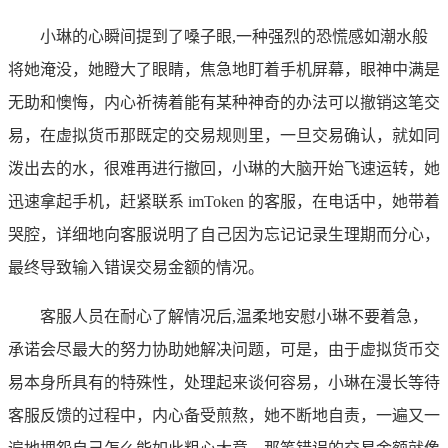
小琳的心瞬间提到了嗓子眼,一种强烈的恐慌感如潮水般
将她淹没，她瞪大了眼睛，焦急地盯着手机屏幕，眼神中满是
无助和懊悔，内心祈祷着能有某种神奇的办法可以撤销这笔交
易，在虚拟货币那既定的交易规则里，一旦交易确认，就如同
泼出去的水，很难再进行撤回，小琳的大脑开始飞速运转，她
迅速拿起手机，赶紧联系 imToken 的客服，在电话中，她带着
哭腔，详细地向客服说明了自己因为忘记记录生理期而分心，
最终导致输入错误交易金额的情况。
客服人员在耐心了解情况后,温柔地安慰小琳不要着急，
承诺会尽最大的努力协助她解决问题，可是，由于虚拟货币交
易本身所具有的特殊性，处理起来谈何容易，小琳在漫长等待
客服反馈的过程中，内心备受煎熬，她不断地自责，一遍又一