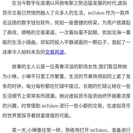
在当今数字化浪潮以风驰电掣之势迅猛发展的时代,虚拟
货币交易已然悄然融入了众多人的生活，imToken 作为一款声
名远扬的数字钱包软件，宛如一座便捷的桥梁，为用户搭建起
了高效、顺畅的交易渠道，一次看似毫不起眼、犹如沧海一粟
般的生活小插曲，却如同投入平静湖面的一颗石子，激起了一
连串令人始料未及的
交易风波
。
故事的主人公是一位青春洋溢的职场女性,我们暂且称她
为小琳，小琳平日里工作繁重，生活的节奏快得如同上紧了发
条的时钟，每分每秒都在忙碌中度过，长期的忙碌让她在一些
生活细节上常常有所疏漏，她对虚拟货币投资始终怀揣着浓厚
的兴趣，时常借助 imToken 进行一些小额的交易，在虚拟货币
的世界里探寻着财富增值的可能。
某一天,小琳像往常一样，熟练地打开 imToken，准备进行