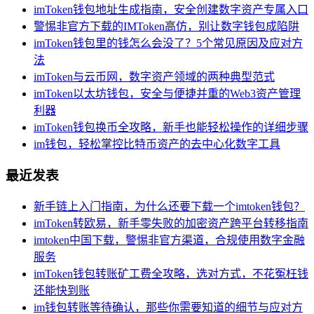
imToken钱包地址生成指南，安全创建数字资产专属入口
警惕非官方下载的IMToken高仿，别让数字钱包成陷阱
imToken钱包里的钱怎么会没了？5个常见原因及应对方
法
imToken与云币网，数字资产领域的两种典型范式
imToken以太坊钱包，安全与便捷并重的Web3资产管理
利器
imToken钱包换币全攻略，新手也能轻松操作的详细步骤
im钱包，轻松掌控比特币资产的去中心化数字工具
最近发表
新手链上入门指南，为什么还要下载一个imtoken钱包？
imToken转欧易，新手零失败的加密资产跨平台转移指南
imtoken中国下载，警惕非官方渠道，合规使用数字金融
服务
imToken钱包转账矿工费全攻略，选对方式，不花冤枉钱
还能快到账
im钱包转账等待确认，那些你需要知道的细节与应对方