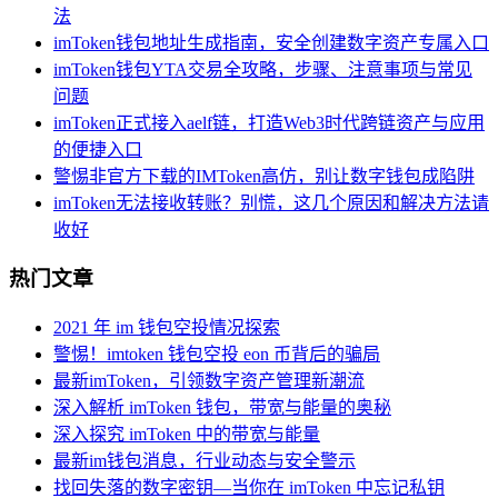
法
imToken钱包地址生成指南，安全创建数字资产专属入口
imToken钱包YTA交易全攻略，步骤、注意事项与常见
问题
imToken正式接入aelf链，打造Web3时代跨链资产与应用
的便捷入口
警惕非官方下载的IMToken高仿，别让数字钱包成陷阱
imToken无法接收转账？别慌，这几个原因和解决方法请
收好
热门文章
2021 年 im 钱包空投情况探索
警惕！imtoken 钱包空投 eon 币背后的骗局
最新imToken，引领数字资产管理新潮流
深入解析 imToken 钱包，带宽与能量的奥秘
深入探究 imToken 中的带宽与能量
最新im钱包消息，行业动态与安全警示
找回失落的数字密钥—当你在 imToken 中忘记私钥