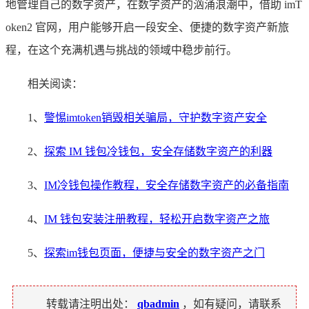
地管理自己的数字资产，在数字资产的汹涌浪潮中，借助 imT
oken2 官网，用户能够开启一段安全、便捷的数字资产新旅
程，在这个充满机遇与挑战的领域中稳步前行。
相关阅读：
1、
警惕imtoken销毁相关骗局，守护数字资产安全
2、
探索 IM 钱包冷钱包，安全存储数字资产的利器
3、
IM冷钱包操作教程，安全存储数字资产的必备指南
4、
IM 钱包安装注册教程，轻松开启数字资产之旅
5、
探索im钱包页面，便捷与安全的数字资产之门
转载请注明出处：
qbadmin
，如有疑问，请联系