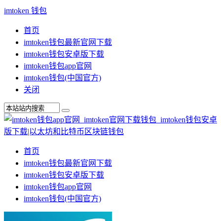
imtoken 钱包
首页
imtoken钱包最新官网下载
imtoken钱包安卓版下载
imtoken钱包app官网
imtoken钱包(中国官方)
关闭
首页
imtoken钱包最新官网下载
imtoken钱包安卓版下载
imtoken钱包app官网
imtoken钱包(中国官方)