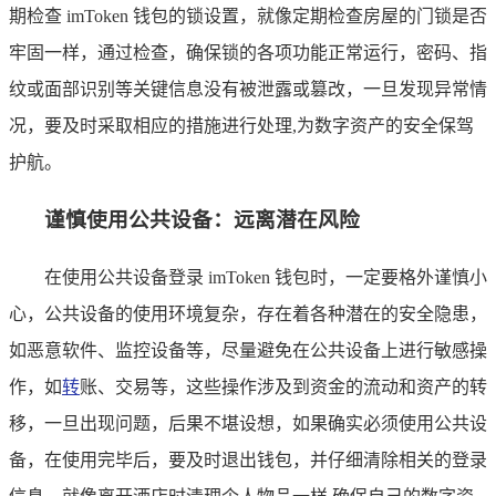
期检查 imToken 钱包的锁设置，就像定期检查房屋的门锁是否
牢固一样，通过检查，确保锁的各项功能正常运行，密码、指
纹或面部识别等关键信息没有被泄露或篡改，一旦发现异常情
况，要及时采取相应的措施进行处理,为数字资产的安全保驾
护航。
谨慎使用公共设备：远离潜在风险
在使用公共设备登录 imToken 钱包时，一定要格外谨慎小
心，公共设备的使用环境复杂，存在着各种潜在的安全隐患，
如恶意软件、监控设备等，尽量避免在公共设备上进行敏感操
作，如
转
账、交易等，这些操作涉及到资金的流动和资产的转
移，一旦出现问题，后果不堪设想，如果确实必须使用公共设
备，在使用完毕后，要及时退出钱包，并仔细清除相关的登录