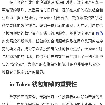
在当今这个数字化浪潮汹涌澎湃的时代，数字资产宛如一
颗璀璨的明珠，其重要性与日俱增，逐渐在人们的投资组合和
生活中占据关键地位，imToken 钱包作为一款在数字资产领域
备受青睐的数字钱包，宛如一位贴心的管家，为广大用户提供
了极为便捷的数字资产存储与管理服务，随着数字资产的
价值
如火箭般不断攀升，钱包的安全问题就像悬在用户头顶的达摩
克利斯之剑，成为了众多投资者关注的核心焦点，imToken 钱
包加锁功能的出现，恰似为用户的数字资产加上了一把无比坚
实的“安全锁”，为资产的安稳保驾护航,让用户能够更加安心
地投身于数字资产的世界。
imToken 钱包加锁的重要性
数字资产的安全，无疑是每一位投资者心中最为牵挂的头
等大事，在如今网络环境错综复杂、暗流涌动的大背景下，各