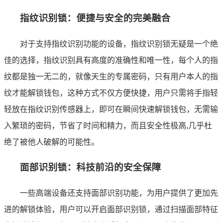
指纹识别锁：便捷与安全的完美融合
对于支持指纹识别功能的设备，指纹识别锁无疑是一个绝
佳的选择，指纹识别具有高度的准确性和唯一性，每个人的指
纹都是独一无二的，就像天生的专属密码，只有用户本人的指
纹才能解锁钱包，这种方式不仅方便快捷，用户只需将手指轻
轻放在指纹识别传感器上，即可在瞬间快速解锁钱包，无需输
入繁琐的密码，节省了时间和精力，而且安全性极高,几乎杜
绝了被他人破解的可能性。
面部识别锁：科技前沿的安全保障
一些高端设备还支持面部识别功能，为用户提供了更加先
进的解锁体验，用户可以开启面部识别锁，通过扫描面部特征