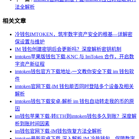
法全解析
相关文章
冷钱包IMTOKEN，筑牢数字资产安全的根基—详解密
保设置与维护
IM 钱包创建密钥后会更新吗？深度解析密钥机制
imtoken苹果版钱包下载-KNC 与 ImToken 合作，开启数
字资产新征程
imtoken钱包官方下载地址-一文教你安全下载 im 钱包软
件
imtoken官网下载-IM 钱包能否同时登陆多个设备及相关
解析
imtoken钱包下载安卓-解析 im 钱包自动转走我的币的原
因
im钱包苹果下载-转ETH到imtoken钱包多久到账？深度解
析到账时间因素
im钱包官网下载-IM钱包恢复方法全解析
imtoken最新安卓下载-深入解析 IM 冷热钱包，保障数字