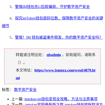
3、
警惕IM钱包先U后款骗局，守护数字资产安全
4、
探究imToken钱包密码位数，保障数字资产安全的关键
细节
5、
警惕！IM 钱包被盗事件频发，你的数字资产安全吗？
转载请注明出处：
qbadmin
，如有疑问，请联系
（
）。
本文地址：
https://www.jxgmxx.com/wesd/4879.ht
ml
标签：
数字资产安全
上一篇:
imtoken-im钱包变现全攻略，方法与注意事项
下一篇
:
imtoken官网最新版下载-imtoken钱包转账取消方