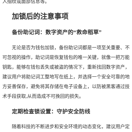
入指纹或面部信息等。
加锁后的注意事项
备份助记词：数字资产的“救命稻草”
无论是否为钱包加锁，备份助记词都是一项至关重要、不
可忽视的操作，助记词是恢复钱包的唯一关键，就像一把万能
钥匙，能够在钱包丢失或被盗的情况下，重新找回数字资产，
建议用户将助记词工整地写在纸上，并选择一个安全可靠的地
方妥善保存，避免将其存储在电子设备上，以防被黑客通过技
术手段获取,从而造成不可挽回的损失。
定期检查锁设置：守护安全防线
随着科技的不断进步和安全环境的动态变化，建议用户定