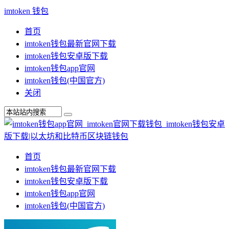
imtoken 钱包
首页
imtoken钱包最新官网下载
imtoken钱包安卓版下载
imtoken钱包app官网
imtoken钱包(中国官方)
关闭
首页
imtoken钱包最新官网下载
imtoken钱包安卓版下载
imtoken钱包app官网
imtoken钱包(中国官方)