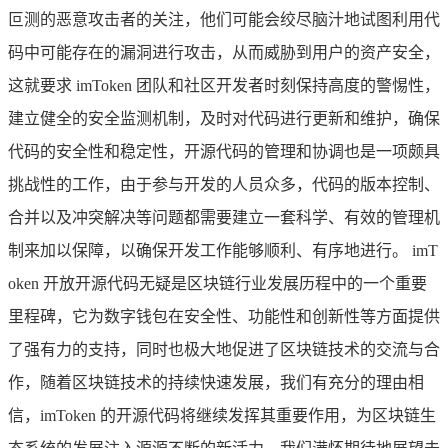
叵测的恶意攻击者的关注，他们可能会绞尽脑汁地试图利用代
码中可能存在的漏洞进行攻击，从而威胁到用户的资产安全，
这就要求 imToken 团队和社区开发者时刻保持高度的警惕性，
建立健全的安全监测机制，及时对代码进行更新和维护，确保
代码的安全性和稳定性，开源代码的管理和协调也是一项颇具
挑战性的工作，由于参与开发的人员众多，代码的版本控制、
合并以及冲突解决等问题都需要建立一套科学、有效的管理机
制来加以保障，以确保开发工作能够顺利、有序地进行。 imT
oken 开放开源代码无疑是区块链行业发展历程中的一个重要
里程碑，它为数字钱包在安全性、功能性和创新性等方面提供
了强有力的支持，同时也极大地促进了区块链技术的交流与合
作，随着区块链技术的持续快速发展，我们有充分的理由相
信，imToken 的开源代码将继续发挥其重要作用，为区块链生