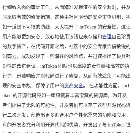
行细致入微的审计工作，从而精准发现潜在的安全漏洞，并及
时采取有效的修复措施，这种由社区驱动的安全审查机制，犹
如一道坚不可摧的防线，大大提升了 imToken 的安全性，这让
用户能够更加安心、放心地使用该钱包来存储和
管理
自己珍贵
的数字资产，在代码开源之后，社区中的安全专家凭借敏锐的
洞察力，成功发现了一些潜在的风险点，并迅速提出了极具针
对性的改进建议，imToken 团队也以高度的责任感和高效的执
行力，迅速响应并对代码进行了修复，从而有效避免了可能出
现的安全事故，保障了用户的
资产安全
。 在功能性方面，imT
oken 的开源代码宛如一座蕴藏着丰富宝藏的资源库，为开发
者们提供了无限的可能性，开发者们可以基于这些开源代码进
行二次开发，创造出更多贴合用户个性化需求的功能和应用，
有的开发者充分利用开源代码的优势，开发出了与 imToken 钱