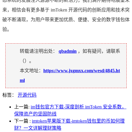
态系统的发展注入源源不断的新活力，我们满怀期待地展望未
来，相信会有更多基于 imToken 开源代码的创新应用和技术突
破不断涌现，为用户带来更加优质、便捷、安全的数字钱包体
验。
转载请注明出处：
qbadmin
，如有疑问，请联系
（
）。
本文地址：
https://www.jxgmxx.com/wesd/4845.ht
ml
标签：
开源代码
上一篇:
im钱包官方下载-深度剖析 imToken 安全系数，
保障资产的坚固防线
下一篇
:
imtoken苹果版下载-imtoken钱包里的币如何理
财？一文详解理财策略