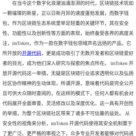
在当今这个数字化浪潮汹涌澎湃的时代，区块链技术犹如
一颗璀璨的新星，正以日新月异的速度蓬勃发展，而数字钱
包，作为区块链生态系统里举足轻重的关键环节，其在安全
性、功能性以及创新性等方面的表现，始终备受各界的高度关
注，imToken，作为一款在数字钱包领域声名远扬的产品，它
所开放的
开源代码
，更是成功吸引了无数开发者和区块链爱好
者的目光，成为他们深入研究与探索的焦点所在。 imToken 开
放开源代码这一举措，无疑是区块链行业追求透明化以及弘扬
社区协作精神的生动体现，所谓开源，意味着代码是完全公开
且可供大众随时查阅的，在这样的模式下，任何人都有机会对
代码展开全面审查、灵活修改以及深度优化，这一具有开创性
的举措，为整个区块链社区带来了诸多不可估量的益处。 从
安全性的视角来分析，imToken 开源代码使得其安全机制置于
了更广泛、更严格的审视之下，众多专业开发者能够对代码进