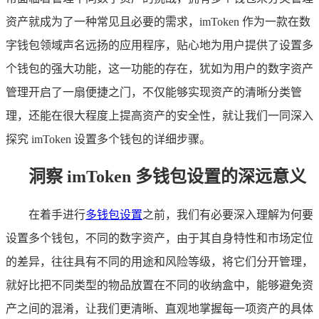
资产就成为了一种常见且必要的需求，imToken 作为一款在数
字钱包领域声名远扬的应用程序，贴心地为用户提供了设置多
个钱包的强大功能，这一功能的存在，犹如为用户的数字资产
管理开启了一扇便捷之门，不仅能够实现资产的清晰分类管
理，还能在很大程度上提高资产的安全性，就让我们一同深入
探究 imToken 设置多个钱包的详细步骤。
洞察 imToken 多钱包设置的深远意义
在着手进行
多钱包设置
之前，我们有必要深入理解为何要
设置多个钱包，不同的数字资产，由于其自身特性和市场定位
的差异，往往具有不同的用途和风险等级，将它们分开管理，
就好比把不同类型的物品放置在不同的收纳盒中，能够避免资
产之间的混淆，让我们更清晰、直观地掌握每一项资产的具体