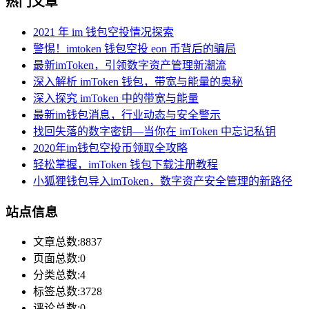
热门文章
2021 年 im 钱包空投情况探索
警惕！imtoken 钱包空投 eon 币背后的骗局
最新imToken，引领数字资产管理新潮流
深入解析 imToken 钱包，带宽与能量的奥秘
深入探究 imToken 中的带宽与能量
最新im钱包消息，行业动态与安全警示
找回失落的数字密钥—当你在 imToken 中忘记私钥
2020年im钱包空投币领取全攻略
轻松掌握，imToken 钱包下载注册教程
小狐狸钱包导入imToken，数字资产安全管理的新路径
站点信息
文章总数:8837
页面总数:0
分类总数:4
标签总数:3728
评论总数:0