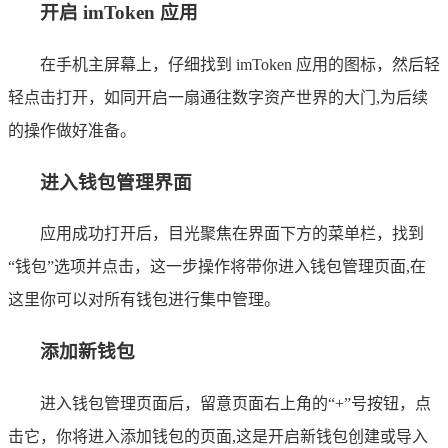
开启 imToken 应用
在手机主屏幕上，仔细找到 imToken 应用的图标，然后轻
轻点击打开，如同开启一扇通往数字资产世界的大门,为后续
的操作做好准备。
进入钱包管理界面
应用成功打开后，目光聚焦在界面下方的菜单栏，找到
“钱包”选项并点击，这一步操作将带你进入钱包管理页面,在
这里你可以对所有钱包进行集中管理。
添加新钱包
进入钱包管理页面后，留意页面右上角的“+”号按钮，点
击它，你将进入添加钱包的页面,这是开启新钱包创建或导入