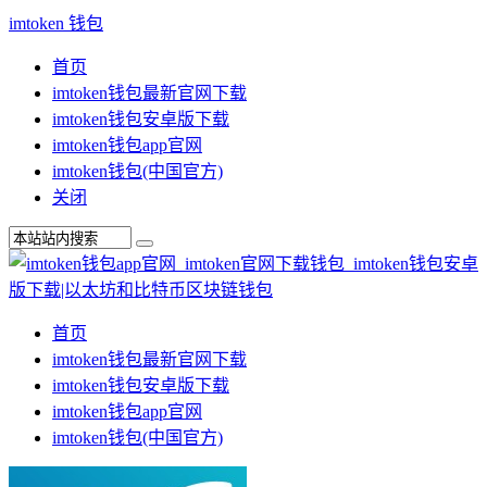
imtoken 钱包
首页
imtoken钱包最新官网下载
imtoken钱包安卓版下载
imtoken钱包app官网
imtoken钱包(中国官方)
关闭
首页
imtoken钱包最新官网下载
imtoken钱包安卓版下载
imtoken钱包app官网
imtoken钱包(中国官方)