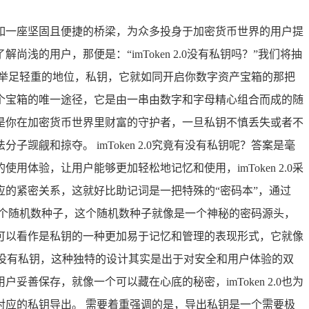
它宛如一座坚固且便捷的桥梁，为众多投身于加密货币世界的用户提
用户，那便是：“imToken 2.0没有私钥吗？”我们将抽
据的举足轻重的地位，私钥，它就如同开启你数字资产宝箱的那把
个宝箱的唯一途径，它是由一串由数字和字母精心组合而成的随
是你在加密货币世界里财富的守护者，一旦私钥不慎丢失或者不
和掠夺。 imToken 2.0究竟有没有私钥呢？答案是毫
用体验，让用户能够更加轻松地记忆和使用，imToken 2.0采
的紧密关系，这就好比助记词是一把特殊的“密码本”，通过
成一个随机数种子，这个随机数种子就像是一个神秘的密码源头，
可以看作是私钥的一种更加易于记忆和管理的表现形式，它就像
味着它没有私钥，这种独特的设计其实是出于对安全和用户体验的双
保存，就像一个可以藏在心底的秘密，imToken 2.0也为
对应的私钥导出。 需要着重强调的是，导出私钥是一个需要极