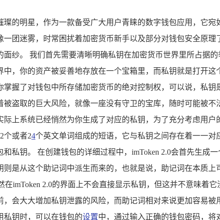
宛如一颗璀璨的明星，作为一款备受广大用户青睐的数字钱包应用，
团迷雾，时常困扰着加密货币新手以及部分对钱包安全原理了解尚浅的
钥那神秘的面纱。 我们首先需要清晰明确私钥在加密货币世界里所占
界中，你的资产被妥善地存放在一个宝箱里，而私钥就是打开这
你掌握了对钱包中所存储加密货币的绝对控制权，可以说，私钥
盗取的巨大风险，就像一座没有守卫的宝库，随时可能被不法分子觊觎
时，实际上系统已经悄然为你生成了对应的私钥，为了充分考虑用户的使
2个或者2
4
个英文单词组成的短语，它与私钥之间存在着一一对应
私钥。 在创建钱包的详细过程中，imToken 2.0会首先生
钥则是从这个助记词中派生而来的，也就是说，助记词在本质上
在imToken 2.0的界面上不会直接显示私钥，但这并不意
会大大增加私钥泄露的风险，而助记词相对来说更加容易被用户妥善
用私钥时，可以在钱包的
设置
中，通过输入正确的钱包密码，将