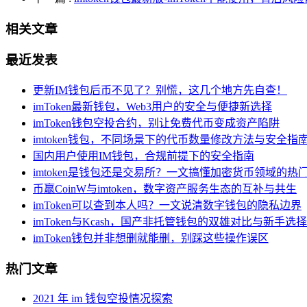
相关文章
最近发表
更新IM钱包后币不见了？别慌，这几个地方先自查！
imToken最新钱包，Web3用户的安全与便捷新选择
imToken钱包空投合约，别让免费代币变成资产陷阱
imtoken钱包，不同场景下的代币数量修改方法与安全指
国内用户使用IM钱包，合规前提下的安全指南
imtoken是钱包还是交易所？一文搞懂加密货币领域的热
币赢CoinW与imtoken，数字资产服务生态的互补与共生
imToken可以查到本人吗？一文说清数字钱包的隐私边界
imToken与Kcash，国产非托管钱包的双雄对比与新手选
imToken钱包并非想删就能删，别踩这些操作误区
热门文章
2021 年 im 钱包空投情况探索