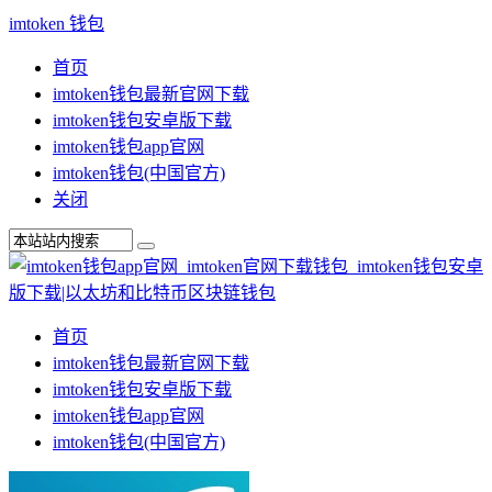
imtoken 钱包
首页
imtoken钱包最新官网下载
imtoken钱包安卓版下载
imtoken钱包app官网
imtoken钱包(中国官方)
关闭
首页
imtoken钱包最新官网下载
imtoken钱包安卓版下载
imtoken钱包app官网
imtoken钱包(中国官方)