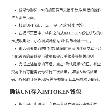
登录你购买UNI的加密货币交易平台,以沉稳的操作
进入资产页面。
找到UNI代币，点击“提币”或“转出”按钮。
在提币页面中，将你之前从IMTOKEN钱包获取的U
NI接收地址，小心翼翼地粘贴到“提币地址”一栏。
输入你要提取的UNI数量,同时要密切注意交易平台
可能设置的最低提币数量和提币手续费等相关规则。
完成上述信息填写后，点击“确认提币”按钮，有些
交易平台可能需要你进行二次验证，如输入短信验证
码、谷歌验证码等,你只需按照提示认真完成验证即可。
确认UNI存入IMTOKEN钱包
提交提币申请后，交易平台会立即进行审核和处