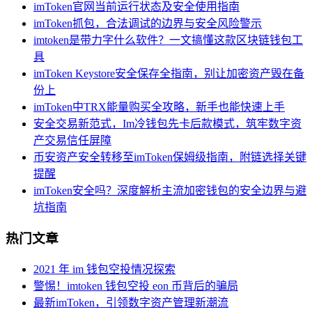
imToken官网当前运行状态及安全使用指南
imToken抓包，合法调试的边界与安全风险警示
imtoken是带力字什么软件？一文搞懂这款区块链钱包工
具
imToken Keystore安全保存全指南，别让加密资产毁在备
份上
imToken中TRX能量购买全攻略，新手也能快速上手
安全交易新范式，Im冷钱包先卡后款模式，筑牢数字资
产交易信任屏障
币安资产安全转移至imToken保姆级指南，附链选择关键
提醒
imToken安全吗？深度解析主流加密钱包的安全边界与避
坑指南
热门文章
2021 年 im 钱包空投情况探索
警惕！imtoken 钱包空投 eon 币背后的骗局
最新imToken，引领数字资产管理新潮流