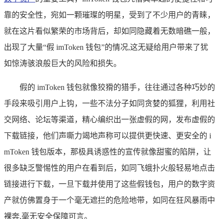
靠的安全性，宛如一颗璀璨的明星，受到了不少用户的青睐，
就在这片看似繁荣的市场背后，却如同隐藏着无数暗礁一般，
出现了大量“假 imToken 钱包”的情况,这无疑给用户带来了犹
如惊涛骇浪般巨大的风险和损失。
假的 imToken 钱包就像狡猾的猎手，往往通过各种巧妙的
手段来吸引用户上钩，一些不法分子如同贪婪的狐狸，利用社
交网络、论坛等渠道，精心编织出一张虚假的网，发布虚假的
下载链接，他们声嘶力竭地声称可以提供更快速、更安全的 i
mToken 钱包版本，那极具诱惑性的宣传就像甜蜜的陷阱，让
很多缺乏警惕性的用户在看到后，如同飞蛾扑火般轻易地点击
链接进行下载，一旦下载并使用了这些假钱包，用户的数字资
产就仿佛置身于一个毫无遮拦的危险地带，如同在狂风暴雨中
裸奔,毫无安全保障可言。