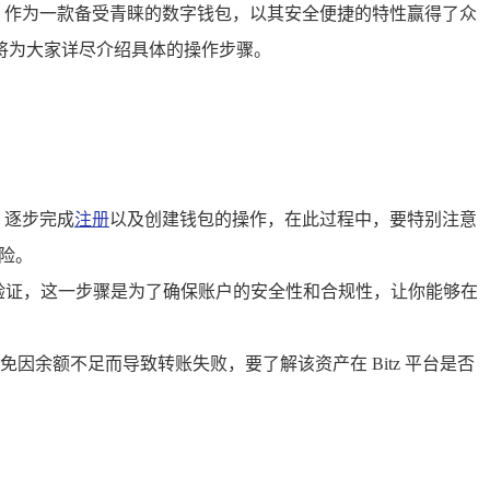
n，作为一款备受青睐的数字钱包，以其安全便捷的特性赢得了众
台呢？将为大家详尽介绍具体的操作步骤。
，逐步完成
注册
以及创建钱包的操作，在此过程中，要特别注意
险。
份验证，这一步骤是为了确保账户的安全性和合规性，让你能够在
免因余额不足而导致转账失败，要了解该资产在 Bitz 平台是否