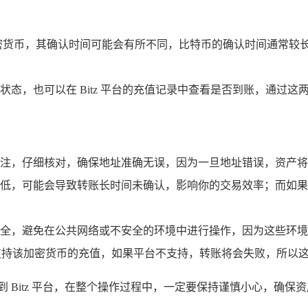
密货币，其确认时间可能会有所不同，比特币的确认时间通常较
转账的状态，也可以在 Bitz 平台的充值记录中查看是否到账，通
注，仔细核对，确保地址准确无误，因为一旦地址错误，资产将
低，可能会导致转账长时间未确认，影响你的交易效率；而如果
全，避免在公共网络或不安全的环境中进行操作，因为这些环境
是否支持该加密货币的充值，如果平台不支持，转账将会失败，所以
顺利转到 Bitz 平台，在整个操作过程中，一定要保持谨慎小心