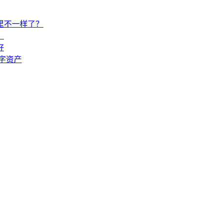
忆里不一样了？
！
好
数字资产