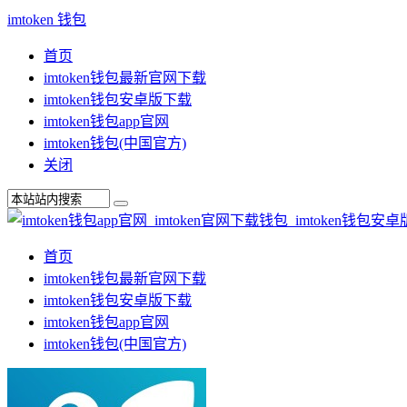
imtoken 钱包
首页
imtoken钱包最新官网下载
imtoken钱包安卓版下载
imtoken钱包app官网
imtoken钱包(中国官方)
关闭
首页
imtoken钱包最新官网下载
imtoken钱包安卓版下载
imtoken钱包app官网
imtoken钱包(中国官方)