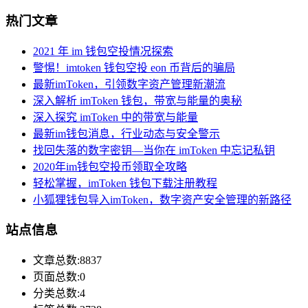
热门文章
2021 年 im 钱包空投情况探索
警惕！imtoken 钱包空投 eon 币背后的骗局
最新imToken，引领数字资产管理新潮流
深入解析 imToken 钱包，带宽与能量的奥秘
深入探究 imToken 中的带宽与能量
最新im钱包消息，行业动态与安全警示
找回失落的数字密钥—当你在 imToken 中忘记私钥
2020年im钱包空投币领取全攻略
轻松掌握，imToken 钱包下载注册教程
小狐狸钱包导入imToken，数字资产安全管理的新路径
站点信息
文章总数:8837
页面总数:0
分类总数:4