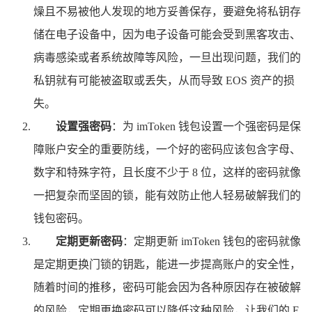
燥且不易被他人发现的地方妥善保存，要避免将私钥存
储在电子设备中，因为电子设备可能会受到黑客攻击、
病毒感染或者系统故障等风险，一旦出现问题，我们的
私钥就有可能被盗取或丢失，从而导致 EOS 资产的损
失。
设置强密码
：为 imToken 钱包设置一个强密码是保
障账户安全的重要防线，一个好的密码应该包含字母、
数字和特殊字符，且长度不少于 8 位，这样的密码就像
一把复杂而坚固的锁，能有效防止他人轻易破解我们的
钱包密码。
定期更新密码
：定期更新 imToken 钱包的密码就像
是定期更换门锁的钥匙，能进一步提高账户的安全性，
随着时间的推移，密码可能会因为各种原因存在被破解
的风险，定期更换密码可以降低这种风险，让我们的 E