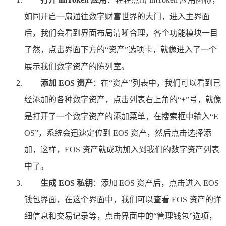
如同开启一扇通往数字财富世界的大门，进入主界面
后，我们会看到界面布局清晰合理，各个功能模块一目
了然，点击界面下方的“资产”选项卡，就像进入了一个
展示我们数字资产的陈列室。
添加 EOS 资产
：在“资产”列表中，我们可以看到已
经添加的各种数字资产，点击列表右上角的“+”号，就像
是打开了一个数字资产的添加菜单，在搜索框中输入“E
OS”，系统会迅速定位到 EOS 资产，然后点击选择添
加，这样，EOS 资产就成功加入到我们的数字资产列表
中了。
生成 EOS 私钥
：添加 EOS 资产后，点击进入 EOS
钱包界面，在这个界面中，我们可以查看 EOS 资产的详
细信息和交易记录等，点击界面中的“管理钱包”选项，