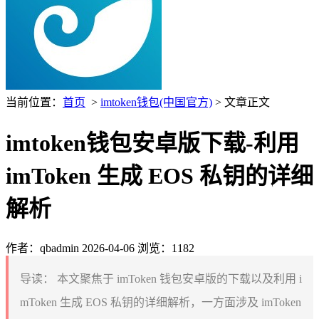
当前位置：
首页
>
imtoken钱包(中国官方)
> 文章正文
imtoken钱包安卓版下载-利用
imToken 生成 EOS 私钥的详细
解析
作者：qbadmin
2026-04-06
浏览：1182
导读：
本文聚焦于 imToken 钱包安卓版的下载以及利用 i
mToken 生成 EOS 私钥的详细解析，一方面涉及 imToken