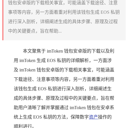
钱包安卓版的下载相关事宜，可能涵盖下载途径、注意
事项等内容，另一方面着重对利用该钱包生成 EOS 私钥
进行深入剖析，详细阐述生成的具体步骤、原理及过程
中的关键要点，旨在帮助...
本文聚焦于 imToken 钱包安卓版的下载以及利
用 imToken 生成 EOS 私钥的详细解析，一方面涉
及 imToken 钱包安卓版的下载相关事宜，可能涵盖
下载途径、注意事项等内容，另一方面着重对利用
该钱包生成 EOS 私钥进行深入剖析，详细阐述生
成的具体步骤、原理及过程中的关键要点，旨在帮
助用户清晰了解并掌握通过 imToken 钱包在安卓系
统上生成 EOS 私钥的方法，保障数字
资产
操作的
顺利进行。