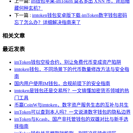
上一篇:
im钱包苹果-imToken 莫名多出 XNN 币，背后暗
藏何种玄机？
下一篇
:
imtoken钱包安卓版下载-imToken数字钱包密码
忘了怎么办？详细解决指南来了
相关文章
最近发表
imToken钱包空投合约，别让免费代币变成资产陷阱
imtoken钱包，不同场景下的代币数量修改方法与安全指
南
国内用户使用IM钱包，合规前提下的安全指南
imtoken是钱包还是交易所？一文搞懂加密货币领域的热
门工具
币赢CoinW与imtoken，数字资产服务生态的互补与共生
imToken可以查到本人吗？一文说清数字钱包的隐私边界
imToken与Kcash，国产非托管钱包的双雄对比与新手选
择指南