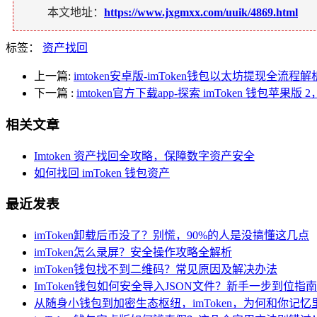
本文地址：
https://www.jxgmxx.com/uuik/4869.html
标签：
资产找回
上一篇:
imtoken安卓版-imToken钱包以太坊提现全流程解
下一篇
:
imtoken官方下载app-探索 imToken 钱包苹
相关文章
Imtoken 资产找回全攻略，保障数字资产安全
如何找回 imToken 钱包资产
最近发表
imToken卸载后币没了？别慌，90%的人是没搞懂这几点
imToken怎么录屏？安全操作攻略全解析
imToken钱包找不到二维码？常见原因及解决办法
ImToken钱包如何安全导入JSON文件？新手一步到位指南
从随身小钱包到加密生态枢纽，imToken，为何和你记