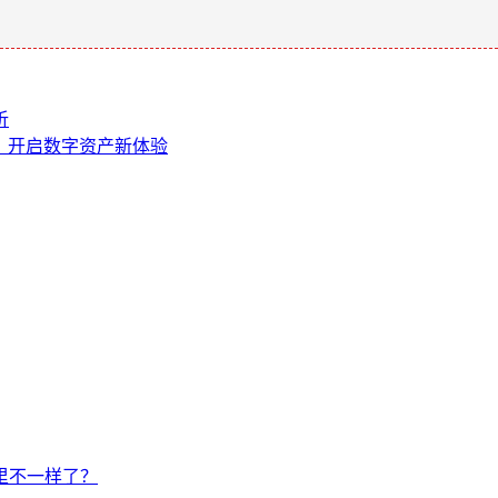
析
果版 2，开启数字资产新体验
忆里不一样了？