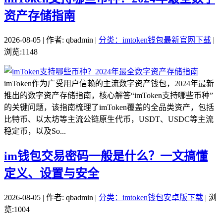
资产存储指南
2026-08-05 | 作者: qbadmin |
分类：imtoken钱包最新官网下载
|
浏览:1148
imToken作为广受用户信赖的主流数字资产钱包，2024年最新
推出的数字资产存储指南，核心解答“imToken支持哪些币种”
的关键问题，该指南梳理了imToken覆盖的全品类资产，包括
比特币、以太坊等主流公链原生代币，USDT、USDC等主流
稳定币，以及So...
im钱包交易密码一般是什么？一文搞懂
定义、设置与安全
2026-08-05 | 作者: qbadmin |
分类：imtoken钱包安卓版下载
| 浏
览:1004