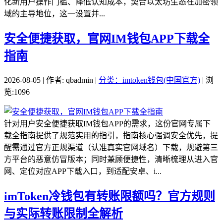
化新用户操作门槛、降低认知成本，契合以太坊生态在加密领
域的主导地位，这一设置并...
安全便捷获取，官网IM钱包APP下载全
指南
2026-08-05 | 作者: qbadmin |
分类：imtoken钱包(中国官方)
| 浏
览:1096
针对用户安全便捷获取IM钱包APP的需求，这份官网专属下
载全指南提供了规范实用的指引，指南核心强调安全优先，提
醒需通过官方正规渠道（认准真实官网域名）下载，规避第三
方平台的恶意仿冒版本；同时兼顾便捷性，清晰梳理从进入官
网、定位对应APP下载入口，到适配安卓、i...
imToken冷钱包有转账限额吗？官方规则
与实际转账限制全解析