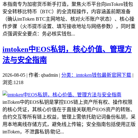
本指南专为加密货币新手打造，聚焦火币平台向imToken钱包
安全转移比特币（BTC）的全流程操作，内容涵盖前期准备
（确认imToken BTC主网地址、核对火币账户状态）、核心操
作步骤（火币提币设置、填写接收地址与网络参数），同时重
点强调安全要点：务必核实钱包...
imtoken中EOS私钥，核心价值、管理方
法与安全指南
2026-08-05 | 作者: qbadmin |
分类：imtoken钱包最新官网下载
|
浏览:1218
imToken中的EOS私钥是掌控EOS链上资产所有权、操作权限
的核心凭证，其核心价值在于直接关联用户EOS资产的转账、
合约交互等所有链上权益，管理上需依托助记词备份私钥，采
用本地离线存储方式，避免线上传输；安全指南包括使用正版
imToken，不泄露私钥/助记...