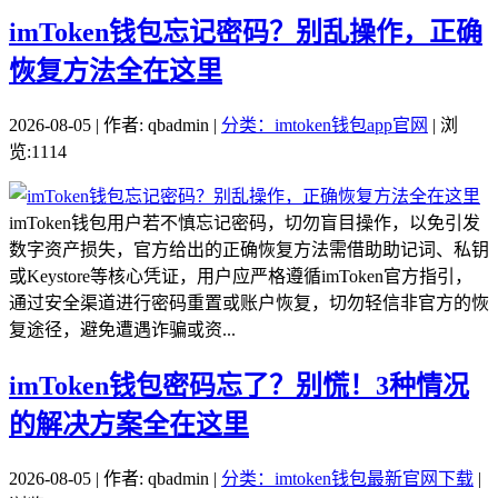
imToken钱包忘记密码？别乱操作，正确
恢复方法全在这里
2026-08-05 | 作者: qbadmin |
分类：imtoken钱包app官网
| 浏
览:1114
imToken钱包用户若不慎忘记密码，切勿盲目操作，以免引发
数字资产损失，官方给出的正确恢复方法需借助助记词、私钥
或Keystore等核心凭证，用户应严格遵循imToken官方指引，
通过安全渠道进行密码重置或账户恢复，切勿轻信非官方的恢
复途径，避免遭遇诈骗或资...
imToken钱包密码忘了？别慌！3种情况
的解决方案全在这里
2026-08-05 | 作者: qbadmin |
分类：imtoken钱包最新官网下载
|