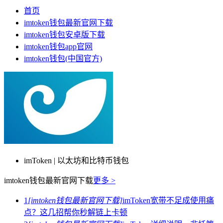
首页
imtoken钱包最新官网下载
imtoken钱包安卓版下载
imtoken钱包app官网
imtoken钱包(中国官方)
imToken | 以太坊和比特币钱包
imtoken钱包最新官网下载
更多 >
1
[imtoken钱包最新官网下载]
imToken宽带不足成使用痛
点？这几招帮你秒解链上卡顿