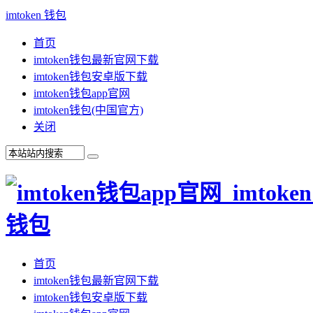
imtoken 钱包
首页
imtoken钱包最新官网下载
imtoken钱包安卓版下载
imtoken钱包app官网
imtoken钱包(中国官方)
关闭
首页
imtoken钱包最新官网下载
imtoken钱包安卓版下载