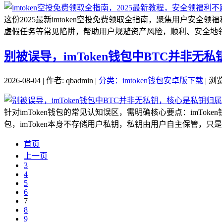
这份2025最新imtoken空投免费领取全指南，聚焦用户
虚假任务等常见陷阱，帮助用户规避资产风险，顺利、安全地领
别被误导，imToken钱包中BTC并非无
2026-08-04 | 作者: qbadmin |
分类：imtoken钱包安卓版下载
| 浏览
针对imToken钱包的常见认知误区，需明确核心要点：imT
包，imToken本身不存储用户私钥，私钥由用户自主保管，只是
首页
上一页
3
4
5
6
7
8
9