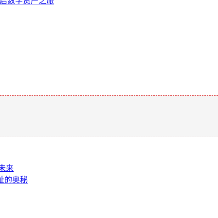
轻松开启数字资产之旅
。
新未来
 地址的奥秘