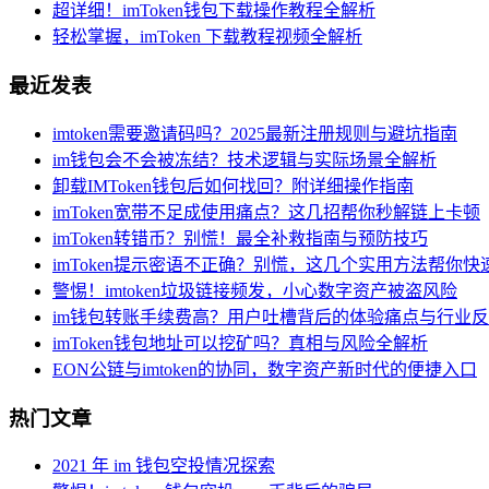
超详细！imToken钱包下载操作教程全解析
轻松掌握，imToken 下载教程视频全解析
最近发表
imtoken需要邀请码吗？2025最新注册规则与避坑指南
im钱包会不会被冻结？技术逻辑与实际场景全解析
卸载IMToken钱包后如何找回？附详细操作指南
imToken宽带不足成使用痛点？这几招帮你秒解链上卡顿
imToken转错币？别慌！最全补救指南与预防技巧
imToken提示密语不正确？别慌，这几个实用方法帮你
警惕！imtoken垃圾链接频发，小心数字资产被盗风险
im钱包转账手续费高？用户吐槽背后的体验痛点与行业
imToken钱包地址可以挖矿吗？真相与风险全解析
EON公链与imtoken的协同，数字资产新时代的便捷入口
热门文章
2021 年 im 钱包空投情况探索