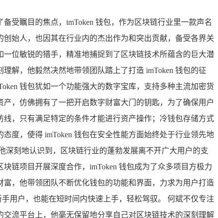
瞩目的焦点，imToken 钱包，作为区块链行业里一款声名
的创始人，也因其在行业内的杰出作为和突出贡献，备受各界关
他犹如一位敏锐的猎手，精准地捕捉到了区块链技术所蕴含的巨大潜
，他毅然决然地带领团队踏上了打造 imToken 钱包的征
oken 钱包犹如一个功能强大的数字宝库，支持多种主流加密货
资产，仿佛拥有了一把开启数字财富大门的钥匙，为了确保用户
防线，只有满足特定的条件才能进行资产操作；冷钱包存储方式
度，使得 imToken 钱包在安全性能方面始终处于行业领先地
他深刻地认识到，区块链行业的蓬勃发展离不开广大用户的支
块链项目开展深度合作，imToken 钱包成为了众多项目方极力
财富，他带领团队不断优化钱包的功能和界面，力求为用户打造
的新手用户，也能在短时间内快速上手，轻松驾驭。 何斌不仅专注
高端的交流平台上，他毫无保留地分享自己对区块链技术的深刻理解