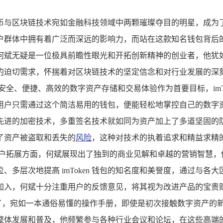
与区块链技术宛如金融科技领域中两颗璀璨夺目的明星，成为了备受
户群体中拥有着广泛而深远的影响力，而站在这款知名钱包背后
域中，何斌无疑是一位极具前瞻性眼光和开拓创新精神的创业者，
切需求，怀揣着对区块链技术的坚定信念和对行业发展的深刻理解
全、便捷、高效的数字资产存储和交易体验作为首要目标，imT
用户只需通过这个简洁易用的钱包，便能轻松地掌控自己的数字
先进的加密技术，多重签名技术就如同为资产加上了多道坚固的
了资产被盗取和丢失的
风险
，这种对技术的执着追求和精益求精的态
用户拓展方面，何斌展现出了独到的商业见解和卓越的营销智慧，
层次地提高 imToken 钱包的知名度和美誉度，通过与各大区
加入，何斌十分注重用户的反馈意见，将其视为改进产品的宝贵
洁明了，宛如一本通俗易懂的操作手册，即使是初次接触数字资产
行业的整体发展和普及，他频繁参与各种行业会议和论坛，在这些