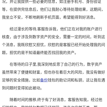
况，并让我提供一些必要的信息，如注册手机号、身份验证
等，在提供完信息后，他们让我耐心等待处理结果，这期间，
我坐立不安，不断地刷新手机页面，希望能得到好消息。
经过漫长的等待,客服告诉我，他们正在对我的账户进行
核查，由于涉及到数字资产的安全，需要一定的时间，听到这
个消息，我既欣慰又担忧，欣慰的是客服已经开始处理我的问
题，担忧的是不知道最终能否找回我的资产。
在等待的日子里,我深刻地反思了自己的行为，数字资产
虽然带来了便捷和财富，但也存在着巨大的风险，我没有做好
足够的安全措施，比如
备份
钱包的助记词和私钥，这让我在遇
到问题时变得如此被动。
随着时间的推移,终于有了好消息，客服告知我，经过他