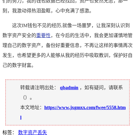
们的努力，我的钱包数据已经找回，资产也安然无恙，那一
刻，我激动得热泪盈眶，心中充满了感激。
这次IM钱包不见的经历,就像一场噩梦，让我深刻认识到
数字资产安全的
重要性
，在今后的生活中，我会更加谨慎地管
理自己的数字资产，备份好重要信息，不再让这样的事情再次
发生，也希望更多的人能够从我的经历中吸取教训，保护好自
己的数字财富。
转载请注明出处：
qbadmin
，如有疑问，请联系
（
）。
本文地址：
https://www.jxgmxx.com/fwee/5558.htm
l
标签：
数字资产丢失