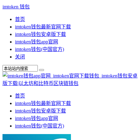
imtoken 钱包
首页
imtoken钱包最新官网下载
imtoken钱包安卓版下载
imtoken钱包app官网
imtoken钱包(中国官方)
关闭
首页
imtoken钱包最新官网下载
imtoken钱包安卓版下载
imtoken钱包app官网
imtoken钱包(中国官方)