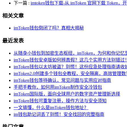
下一篇
:
imtoken钱包下载-从 imToken 官网下载 To
相关文章
imToken钱包倒闭了吗？真相大揭秘
最近发表
从随身小钱包到加密生态枢纽，imToken，为何和你记
imToken钱包安卓版如何辨真假？这几个实用方法别错过
imToken钱包以太坊被盗？别慌！这份应急处理指南请收
imToken2.0创建多个钱包全教程，安全隔离，高效管理
imToken钱包等待确认，常见问题与实用应对指南
手把手教你，如何用imToken制作安全冷钱包
imToken国际版，面向全球用户的数字资产管理新选择
imToken钱包可重复注册，操作方法与安全须知
一文搞懂，什么是imToken钱包地址？
im钱包助记词丢了别慌！安全找回的完整指南
热门文章