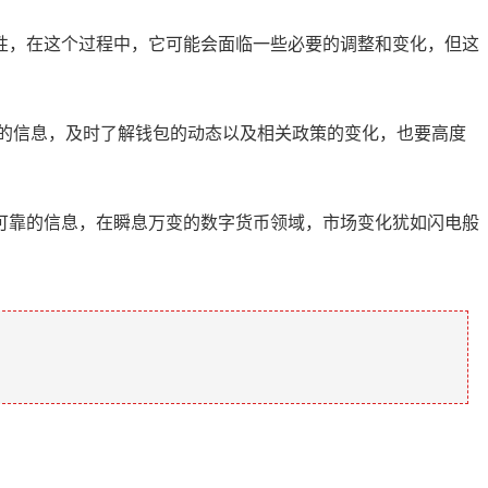
合规性，在这个过程中，它可能会面临一些必要的调整和变化，但这
发布的信息，及时了解钱包的动态以及相关政策的变化，也要高度
确、可靠的信息，在瞬息万变的数字货币领域，市场变化犹如闪电般