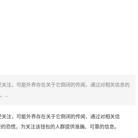
营状况备受关注，可能外界存在关于它倒闭的传闻，通过对相关信息的
..
营状况备受关注，可能外界存在关于它倒闭的传闻，通过对相关信
必要的恐慌，为关注该钱包的人群提供准确、可靠的信息。