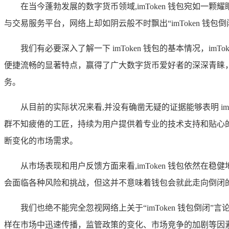
在当今蓬勃发展的数字货币领域,imToken 钱包宛如
与交易服务平台，网络上却如阴云般不时飘出“imToken 钱
我们有必要深入了解一下 imToken 钱包的基本情况，im
便捷流畅的显著特点，赢得了广大数字货币爱好者的深深青睐
务。
从目前的实际状况来看,并没有确凿无疑的证据能够表明 im
群不知疲倦的工匠，持续为用户提供着专业的技术支持和贴心
断变化的市场需求。
从市场表现和用户反馈方面来看,imToken 钱包依然
会面临各种风险和挑战，但这并不意味着钱包会就此走向倒闭
我们也绝不能完全忽视网络上关于“imToken 钱包倒
样在市场中迅速传播，监管政策的变化、市场竞争的加剧等因