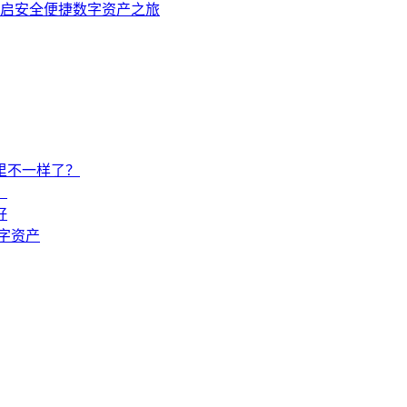
ken，开启安全便捷数字资产之旅
忆里不一样了？
！
好
数字资产