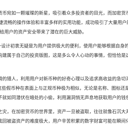
货币宛如一颗璀璨的新星，吸引着众多投资者的目光，而加密货币
便捷流畅的操作体验和丰富多样的实用功能，成功吸引了大量用户的
,给用户的资产安全带来了潜在的巨大威胁。
能，这一设计初衷无疑是为用户提供极大的便利，使用户能够根据自
构建属于自己的投资版图，这是多么令人心动的事情，但恰恰是
猾的猎人，利用用户对新币种的好奇心理以及追求高收益的急切
币种”，这些假币种在表面上与正规币种极为相似，无论是名称、图
子就如同潜伏在暗处的小偷，利用漏洞悄无声息地获取用户的钱包
之灾，在加密货币的世界里，资产一旦被盗取，往往就像石沉大
找回被盗资产的难度极大，用户辛苦积累的数字财富可能在瞬间化