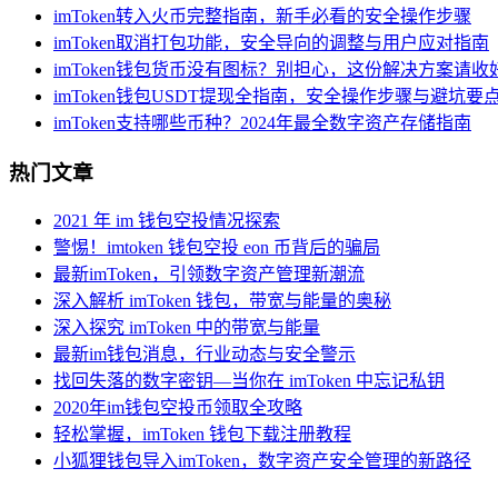
imToken转入火币完整指南，新手必看的安全操作步骤
imToken取消打包功能，安全导向的调整与用户应对指南
imToken钱包货币没有图标？别担心，这份解决方案请收
imToken钱包USDT提现全指南，安全操作步骤与避坑要
imToken支持哪些币种？2024年最全数字资产存储指南
热门文章
2021 年 im 钱包空投情况探索
警惕！imtoken 钱包空投 eon 币背后的骗局
最新imToken，引领数字资产管理新潮流
深入解析 imToken 钱包，带宽与能量的奥秘
深入探究 imToken 中的带宽与能量
最新im钱包消息，行业动态与安全警示
找回失落的数字密钥—当你在 imToken 中忘记私钥
2020年im钱包空投币领取全攻略
轻松掌握，imToken 钱包下载注册教程
小狐狸钱包导入imToken，数字资产安全管理的新路径