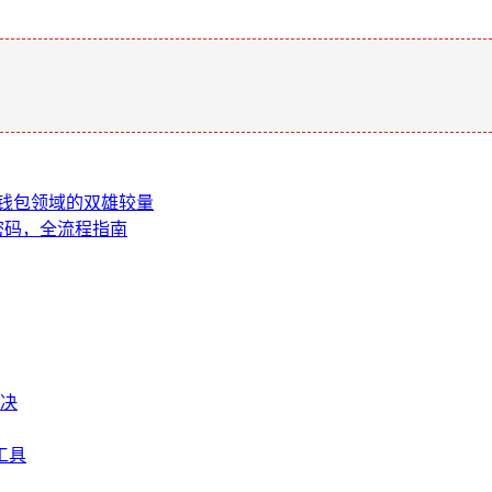
。
n，数字钱包领域的双雄较量
登录密码，全流程指南
解决
工具