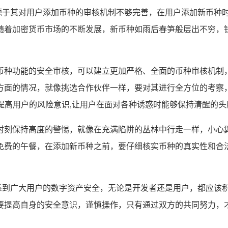
洞可能源于其对用户添加币种的审核机制不够完善，在用户添加新币
随着加密货币市场的不断发展，新币种如雨后春笋般层出不穷，
对增加币种功能的安全审核，可以建立更加严格、全面的币种审核
方面的情况，就像挑选合作伙伴一样，要对其进行全方位的考察
，提高用户的风险意识,让用户在面对各种诱惑时能够保持清醒的头
时，要时刻保持高度的警惕，就像在充满陷阱的丛林中行走一样，
免费的午餐，在添加新币种之前，要仔细核实币种的真实性和合
，它关系到广大用户的数字资产安全，无论是开发者还是用户，都应
要提高自身的安全意识，谨慎操作，只有通过双方的共同努力，