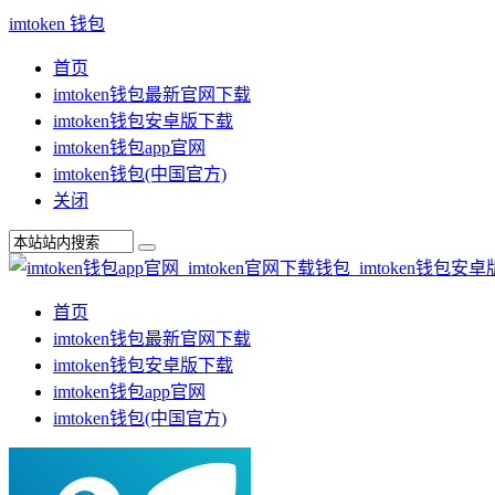
imtoken 钱包
首页
imtoken钱包最新官网下载
imtoken钱包安卓版下载
imtoken钱包app官网
imtoken钱包(中国官方)
关闭
首页
imtoken钱包最新官网下载
imtoken钱包安卓版下载
imtoken钱包app官网
imtoken钱包(中国官方)