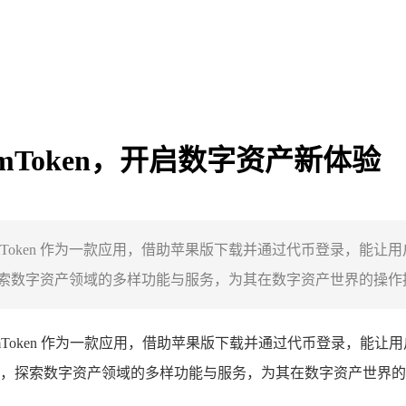
 imToken，开启数字资产新体验
关，imToken 作为一款应用，借助苹果版下载并通过代币登录，
数字资产领域的多样功能与服务，为其在数字资产世界的操作提供
Token 作为一款应用，借助苹果版下载并通过代币登录，能
，探索数字资产领域的多样功能与服务，为其在数字资产世界的