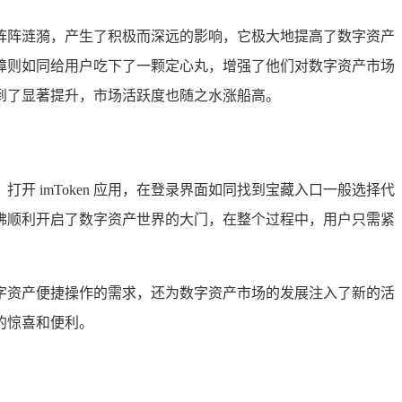
起了阵阵涟漪，产生了积极而深远的影响，它极大地提高了数字资产
障则如同给用户吃下了一颗定心丸，增强了他们对数字资产市场
得到了显著提升，市场活跃度也随之水涨船高。
开 imToken 应用，在登录界面如同找到宝藏入口一般选择代
佛顺利开启了数字资产世界的大门，在整个过程中，用户只需紧
对数字资产便捷操作的需求，还为数字资产市场的发展注入了新的活
到的惊喜和便利。