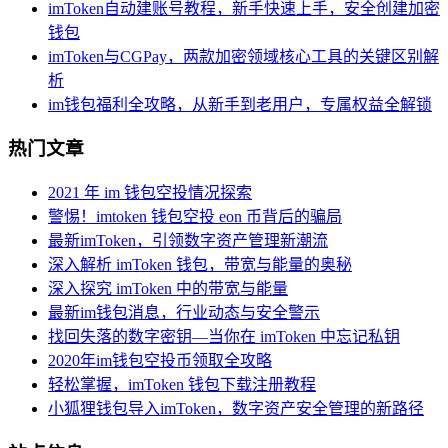
imToken自动建账号教程，新手快速上手，安全创建加密
钱包
imToken与CGPay，两款加密领域核心工具的关键区别解
析
im钱包福利全攻略，从新手到老用户，专属权益全解锁
热门文章
2021 年 im 钱包空投情况探索
警惕！imtoken 钱包空投 eon 币背后的骗局
最新imToken，引领数字资产管理新潮流
深入解析 imToken 钱包，带宽与能量的奥秘
深入探究 imToken 中的带宽与能量
最新im钱包消息，行业动态与安全警示
找回失落的数字密钥—当你在 imToken 中忘记私钥
2020年im钱包空投币领取全攻略
轻松掌握，imToken 钱包下载注册教程
小狐狸钱包导入imToken，数字资产安全管理的新路径