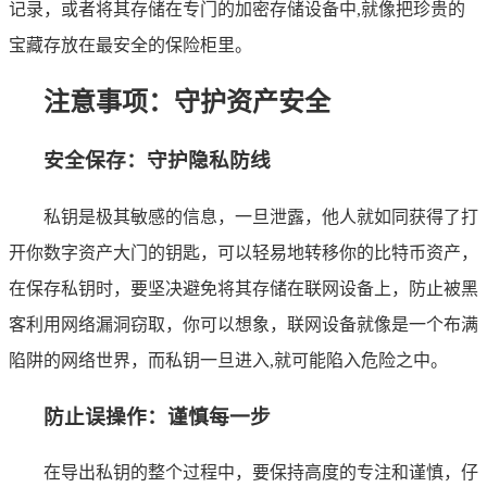
记录，或者将其存储在专门的加密存储设备中,就像把珍贵的
宝藏存放在最安全的保险柜里。
注意事项：守护资产安全
安全保存：守护隐私防线
私钥是极其敏感的信息，一旦泄露，他人就如同获得了打
开你数字资产大门的钥匙，可以轻易地转移你的比特币资产，
在保存私钥时，要坚决避免将其存储在联网设备上，防止被黑
客利用网络漏洞窃取，你可以想象，联网设备就像是一个布满
陷阱的网络世界，而私钥一旦进入,就可能陷入危险之中。
防止误操作：谨慎每一步
在导出私钥的整个过程中，要保持高度的专注和谨慎，仔