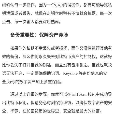
细确认每一步操作，因为一个小小的误操作，都有可能导致私
钥泄露或者丢失，就像在走钢丝时稍有不慎就会掉落，每一次
点击、每一次输入都要深思熟虑。
备份重要性：保障资产命脉
如果你的私钥不幸丢失或者损坏，而你又没有进行其他有
效的备份，那么你将永久失去对比特币资产的控制权，这就好
比你丢失了打开宝藏的钥匙，而且没有备用钥匙，宝藏也就永
远无法开启，一定要确保助记词、Keystore 等备份信息的安
全,为你的数字资产加上多重保险。
通过以上详细的步骤，你就可以在 imToken 钱包中成功导
出比特币私钥，但请务必时刻保持谨慎，以确保数字资产的安
全，毕竟，在加密货币的世界里，安全就是最大的财富。