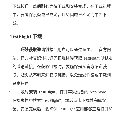
下载按钮，然后耐心等待下载和安装完成，在下载过程
中，要确保设备电量充足，避免因电量不足而中断下
载。
TestFlight 下载
巧妙获取邀请链接
：用户可以通过 imToken 官方网
站、官方社交媒体渠道等正规途径获取 TestFlight 测试版
的邀请链接，在获取链接时，要确保是从官方渠道获
取，避免从不明来源获取链接，以免遭受诈骗或下载到
恶意软件。
及时安装 TestFlight
：打开苹果设备的 App Store，
在搜索栏中搜索“TestFlight”，然后点击下载并完成安
装，安装完成后，要确保 TestFlight 应用能够正常打开和