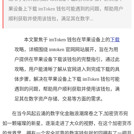
果设备上下载 imToken 钱包可能遇到的问题，帮助用户
顺利获取并使用该钱包，满足其在数字...
本文聚焦于 imToken 钱包在苹果设备上的
下载
攻略，详细围绕 imtoken 官网网站展开，旨在为用
户提供在苹果设备下载该钱包的完整指引，通过此
攻略，用户能清晰了解从官网进入到完成下载的具
体步骤，解决在苹果设备上下载 imToken 钱包可能
遇到的问题，帮助用户顺利获取并使用该钱包，满
足其在数字资产存储、交易等方面的需求。
在当今风起云涌的数字化金融浪潮席卷之下,加密货币宛
如一颗璀璨的新星，逐渐走进了大众的视野，在这个加密货币
的世界里，拥有一个安全可靠的数字钱包就如同拥有了一把开