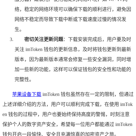
络，稳定的网络环境可以确保下载的顺利进行，避免因
网络不稳定而导致下载中断或下载速度过慢的情况发
生。
密切关注更新问题
：下载安装完成后，用户要及时
关注 imToken 钱包的更新信息，及时将钱包更新到最新
版本，因为最新版本通常会修复一些安全漏洞，同时增
加一些新的功能，这样可以保证钱包的安全性和功能的
完整性。
苹果设备下载
imToken 钱包虽然存在一定的限制，但通过
上述详细介绍的方法，用户可以顺利完成下载，在使用 imTok
en 钱包的过程中，用户也要始终保持高度的警惕，时刻注意
保护个人的数字资产安全，希望每一位用户都能通过 imToken
钱包开启一段愉快、安全且充满惊喜的加密资产之旅。