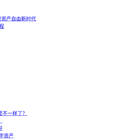
启加密资产自由新时代
程
忆里不一样了？
！
好
数字资产