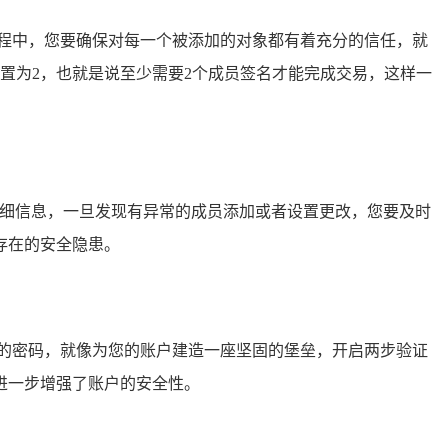
程中，您要确保对每一个被添加的对象都有着充分的信任，就
置为2，也就是说至少需要2个成员签名才能完成交易，这样一
详细信息，一旦发现有异常的成员添加或者设置更改，您要及时
存在的安全隐患。
的密码，就像为您的账户建造一座坚固的堡垒，开启两步验证
进一步增强了账户的安全性。