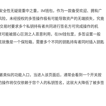
安全性无疑是重中之重，IM钱包，作为一款备受欢迎、拥有广
风险，未经授权的多签操作极有可能导致资产的无端损失，究竟
在交易时要求多个私钥持有者共同进行签名方可完成操作的机
就可能被居心叵测之人恶意利用，在IM钱包里，多签设置一般
这就像是一个保险箱，需要多个不同的钥匙持有者同时插入钥匙
或者类似的功能入口，当进入该页面后，通常会看到一个开关按
的操作将仅仅依赖于您个人的私钥签名，这就大大降低了被多签