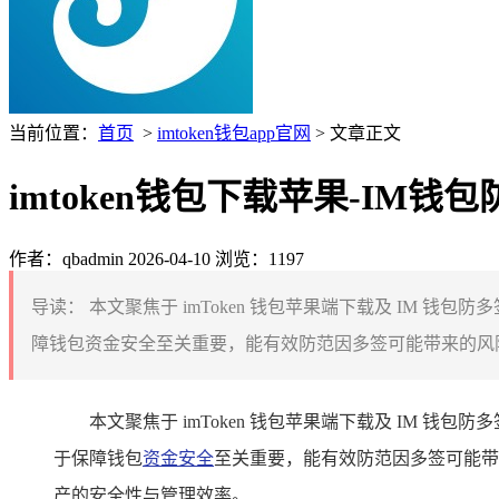
当前位置：
首页
>
imtoken钱包app官网
> 文章正文
imtoken钱包下载苹果-IM钱
作者：qbadmin
2026-04-10
浏览：1197
导读：
本文聚焦于 imToken 钱包苹果端下载及 IM 钱
障钱包资金安全至关重要，能有效防范因多签可能带来的风险，
本文聚焦于 imToken 钱包苹果端下载及 IM 钱
于保障钱包
资金安全
至关重要，能有效防范因多签可能带来
产的安全性与管理效率。