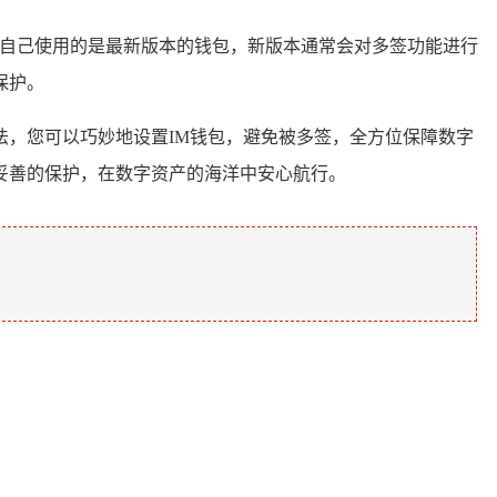
保自己使用的是最新版本的钱包，新版本通常会对多签功能进行
保护。
，您可以巧妙地设置IM钱包，避免被多签，全方位保障数字
妥善的保护，在数字资产的海洋中安心航行。