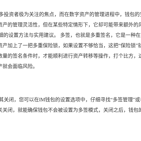
众多投资者极为关注的焦点，而在数字资产的管理进程中，钱包的
资产的管理灵活性，但在某些特定情形下，它却可能带来额外的
细的设置方法与实用建议。 多签，也就是多重签名，它是一种
产加上了一把多重保险锁，如果设置不够恰当，这把“保险锁”
数量的签名条件时，才能顺利进行资产转移等操作，打个比方，
产就会面临风险。
其关闭，您可以在IM钱包的设置选项中，仔细寻找“多签管理”
关关闭，就能确保钱包不会被设置为多签模式，关闭之后，钱包