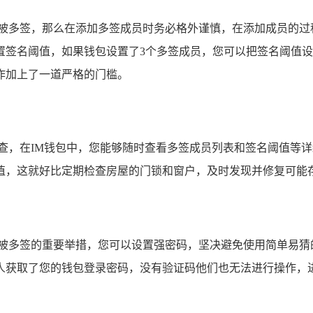
易被多签，那么在添加多签成员时务必格外谨慎，在添加成员的过
签名阈值，如果钱包设置了3个多签成员，您可以把签名阈值设
作加上了一道严格的门槛。
检查，在IM钱包中，您能够随时查看多签成员列表和签名阈值等
值，这就好比定期检查房屋的门锁和窗户，及时发现并修复可能
止被多签的重要举措，您可以设置强密码，坚决避免使用简单易猜
人获取了您的钱包登录密码，没有验证码他们也无法进行操作，