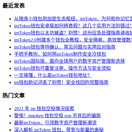
最近发表
从随身小钱包到加密生态枢纽，imToken，为何和你记
imToken钱包安卓版如何辨真假？这几个实用方法别错过
imToken钱包以太坊被盗？别慌！这份应急处理指南请收
imToken2.0创建多个钱包全教程，安全隔离，高效管理
imToken钱包等待确认，常见问题与实用应对指南
手把手教你，如何用imToken制作安全冷钱包
imToken国际版，面向全球用户的数字资产管理新选择
imToken钱包可重复注册，操作方法与安全须知
一文搞懂，什么是imToken钱包地址？
im钱包助记词丢了别慌！安全找回的完整指南
热门文章
2021 年 im 钱包空投情况探索
警惕！imtoken 钱包空投 eon 币背后的骗局
最新imToken，引领数字资产管理新潮流
深入解析 imToken 钱包，带宽与能量的奥秘