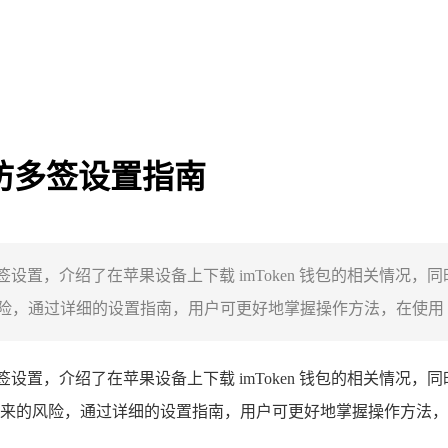
包防多签设置指南
包防多签设置，介绍了在苹果设备上下载 imToken 钱包的相关情
通过详细的设置指南，用户可更好地掌握操作方法，在使用 imT
包防多签设置，介绍了在苹果设备上下载 imToken 钱包的相关情
的风险，通过详细的设置指南，用户可更好地掌握操作方法，在使用