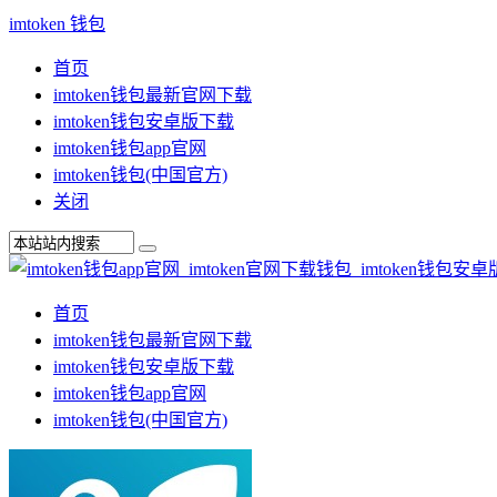
imtoken 钱包
首页
imtoken钱包最新官网下载
imtoken钱包安卓版下载
imtoken钱包app官网
imtoken钱包(中国官方)
关闭
首页
imtoken钱包最新官网下载
imtoken钱包安卓版下载
imtoken钱包app官网
imtoken钱包(中国官方)