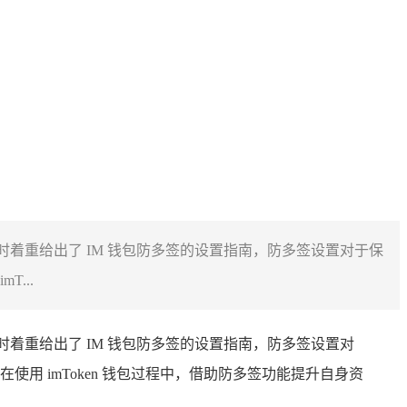
况，同时着重给出了 IM 钱包防多签的设置指南，防多签设置对于保
...
况，同时着重给出了 IM 钱包防多签的设置指南，防多签设置对
 imToken 钱包过程中，借助防多签功能提升自身资