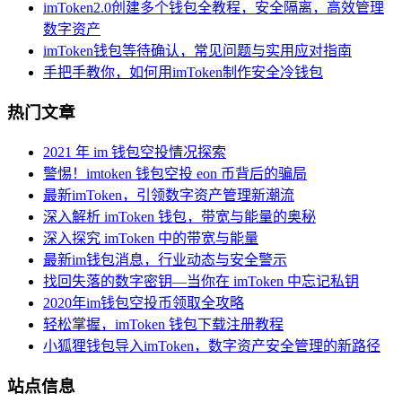
imToken2.0创建多个钱包全教程，安全隔离，高效管理
数字资产
imToken钱包等待确认，常见问题与实用应对指南
手把手教你，如何用imToken制作安全冷钱包
热门文章
2021 年 im 钱包空投情况探索
警惕！imtoken 钱包空投 eon 币背后的骗局
最新imToken，引领数字资产管理新潮流
深入解析 imToken 钱包，带宽与能量的奥秘
深入探究 imToken 中的带宽与能量
最新im钱包消息，行业动态与安全警示
找回失落的数字密钥—当你在 imToken 中忘记私钥
2020年im钱包空投币领取全攻略
轻松掌握，imToken 钱包下载注册教程
小狐狸钱包导入imToken，数字资产安全管理的新路径
站点信息