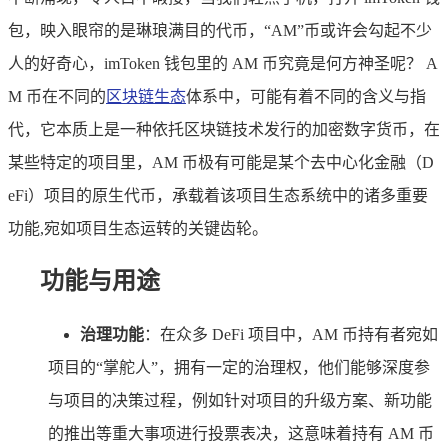
包，映入眼帘的是琳琅满目的代币，“AM”币或许会勾起不少
人的好奇心，imToken 钱包里的 AM 币究竟是何方神圣呢？ A
M 币在不同的
区块链生态
体系中，可能有着不同的含义与指
代，它本质上是一种依托区块链技术发行的加密数字货币，在
某些特定的项目里，AM 币极有可能是某个去中心化金融（D
eFi）项目的原生代币，承载着该项目生态系统中的诸多重要
功能,宛如项目生态运转的关键齿轮。
功能与用途
治理功能
：在众多 DeFi 项目中，AM 币持有者宛如
项目的“掌舵人”，拥有一定的治理权，他们能够深度参
与项目的决策过程，例如针对项目的升级方案、新功能
的推出等重大事项进行投票表决，这意味着持有 AM 币