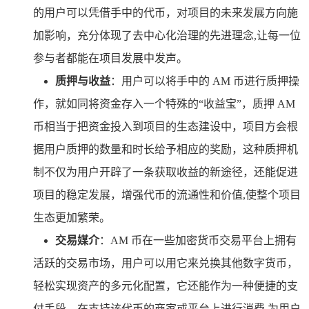
的用户可以凭借手中的代币，对项目的未来发展方向施
加影响，充分体现了去中心化治理的先进理念,让每一位
参与者都能在项目发展中发声。
质押与收益
：用户可以将手中的 AM 币进行质押操
作，就如同将资金存入一个特殊的“收益宝”，质押 AM
币相当于把资金投入到项目的生态建设中，项目方会根
据用户质押的数量和时长给予相应的奖励，这种质押机
制不仅为用户开辟了一条获取收益的新途径，还能促进
项目的稳定发展，增强代币的流通性和价值,使整个项目
生态更加繁荣。
交易媒介
：AM 币在一些加密货币交易平台上拥有
活跃的交易市场，用户可以用它来兑换其他数字货币，
轻松实现资产的多元化配置，它还能作为一种便捷的支
付手段，在支持该代币的商家或平台上进行消费,为用户