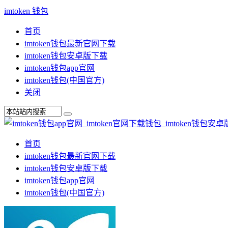
imtoken 钱包
首页
imtoken钱包最新官网下载
imtoken钱包安卓版下载
imtoken钱包app官网
imtoken钱包(中国官方)
关闭
首页
imtoken钱包最新官网下载
imtoken钱包安卓版下载
imtoken钱包app官网
imtoken钱包(中国官方)