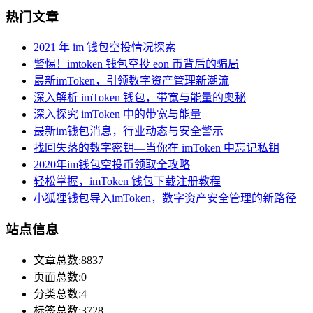
热门文章
2021 年 im 钱包空投情况探索
警惕！imtoken 钱包空投 eon 币背后的骗局
最新imToken，引领数字资产管理新潮流
深入解析 imToken 钱包，带宽与能量的奥秘
深入探究 imToken 中的带宽与能量
最新im钱包消息，行业动态与安全警示
找回失落的数字密钥—当你在 imToken 中忘记私钥
2020年im钱包空投币领取全攻略
轻松掌握，imToken 钱包下载注册教程
小狐狸钱包导入imToken，数字资产安全管理的新路径
站点信息
文章总数:8837
页面总数:0
分类总数:4
标签总数:3728