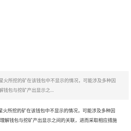
当出现星火所挖的矿在该钱包中不显示的情况，可能涉及多种因
包与挖矿产出显示之...
出现星火所挖的矿在该钱包中不显示的情况，可能涉及多种因
理解钱包与挖矿产出显示之间的关联，进而采取相应措施