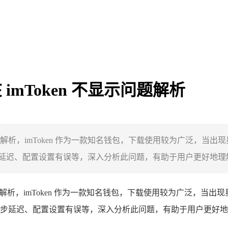
 imToken 不显示问题解析
问题解析，imToken 作为一款知名钱包，下载使用较为广泛，
迟、配置设置有误等，深入分析此问题，有助于用户更好地理解钱
解析，imToken 作为一款知名钱包，下载使用较为广泛，当
步延迟、配置设置有误等，深入分析此问题，有助于用户更好地