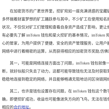
在加密货币的广袤世界里，挖矿宛如一座充满诱惑的宝藏
多怀揣着财富梦想的矿工踊跃参与其中，不少矿工在使用知名的 i
状况，不仅仅对矿工们管理和查看自身资产造成了影响，更让
有必要先了解 imToken 钱包和星火挖矿的基本情况，im
心的管家，为用户提供了便捷、安全的资产管理服务，让用户
网络中进行着精密的运算，从而获得相应的加密货币奖励,仿
其一，可能是网络连接方面出了问题，imToken 钱
断，就好似船只失去了动力，这都可能导致钱包无法及时获取
稳稳地连接到稳定的网络，并且能够畅通无阻地访问区块链网络
其二，也许是钱包设置存在问题，在 imToken 钱包
确，即便挖矿成功，收益也可能像迷失方向的飞鸟，无法在钱
相应的
合约地址
。