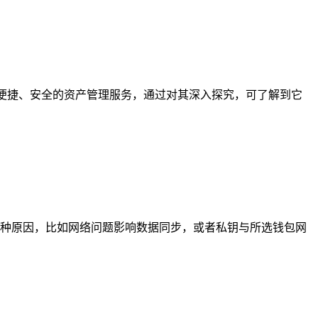
供便捷、安全的资产管理服务，通过对其深入探究，可了解到它
存在多种原因，比如网络问题影响数据同步，或者私钥与所选钱包网