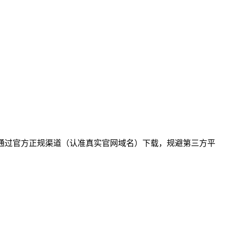
需通过官方正规渠道（认准真实官网域名）下载，规避第三方平