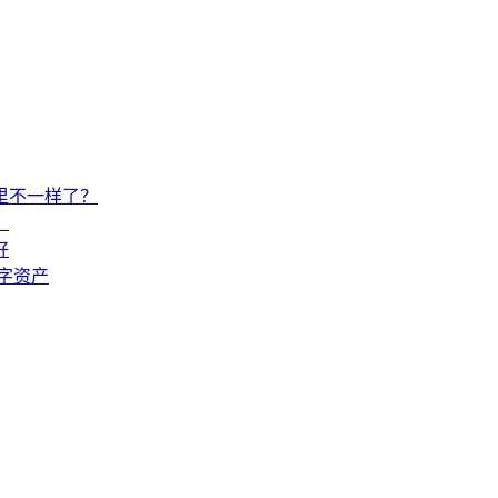
忆里不一样了？
！
好
数字资产