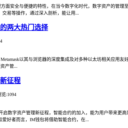
管理方面安全与便捷的特性，在当今数字化时代，数字资产的管理至
交易等操作，通过深入剖析，能让用...
管理的两大热门选择
4
门选择，Metamask以其与浏览器的深度集成及对多种以太坊相关
产管...
理新征程
浏览:1094
其开启数字资产管理新征程，智能合约的加入，能为用户带来更高
好者而言，IM钱包将借助智能合约，在...