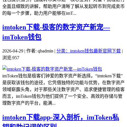
全面且细致的讲解，帮助用户清晰了解从发起转币到完成卖币
的每一个步骤，助力用户能够在imT...
imtoken下载-极客的数字资产新宠—
imToken钱包
2026-04-29 | 作者: qbadmin |
分类：imtoken钱包最新官网下载
|
浏览:957
imToken钱包是极客们钟爱的数字资产新选择。“imtoken下载”
是获取该钱包的途径，它凭借独特的功能与优势，在数字资产
领域崭露头角，对于那些关注数字资产、追求便捷管理的极客
而言，imToken钱包为他们提供了一个安全、高效的存储与管
理数字资产的平台，能满...
imtoken下载app-深入剖析，imToken私