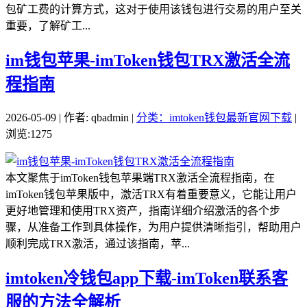
包矿工费的计算方式，这对于使用该钱包进行交易的用户至关
重要，了解矿工...
im钱包苹果-imToken钱包TRX激活全流
程指南
2026-05-09 | 作者: qbadmin |
分类：imtoken钱包最新官网下载
|
浏览:1275
本文聚焦于imToken钱包苹果端TRX激活全流程指南，在
imToken钱包苹果版中，激活TRX有着重要意义，它能让用户
更好地管理和使用TRX资产，指南详细介绍激活的各个步
骤，从准备工作到具体操作，为用户提供清晰指引，帮助用户
顺利完成TRX激活，通过该指南，苹...
imtoken冷钱包app下载-imToken联系客
服的方法全解析