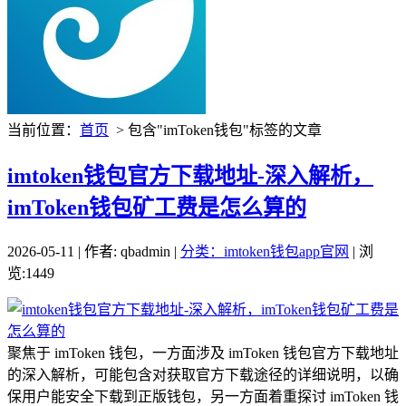
当前位置：
首页
> 包含"imToken钱包"标签的文章
imtoken钱包官方下载地址-深入解析，
imToken钱包矿工费是怎么算的
2026-05-11 | 作者: qbadmin |
分类：imtoken钱包app官网
| 浏
览:1449
聚焦于 imToken 钱包，一方面涉及 imToken 钱包官方下载地址
的深入解析，可能包含对获取官方下载途径的详细说明，以确
保用户能安全下载到正版钱包，另一方面着重探讨 imToken 钱